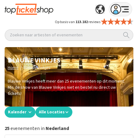
Op basis van
113.182
reviews
Zoeken naar artiesten of evenementen
BLAUWE VINKJES
/
Home
Blauwe Vinkjes
Blauwe Vinkjes heeft meer dan 25 evenementen op dit moment.
Mis de show van Blauwe Vinkjes niet en bestel nu direct uw
tickets!
Kalender
Alle Locaties
25
evenementen in
Nederland