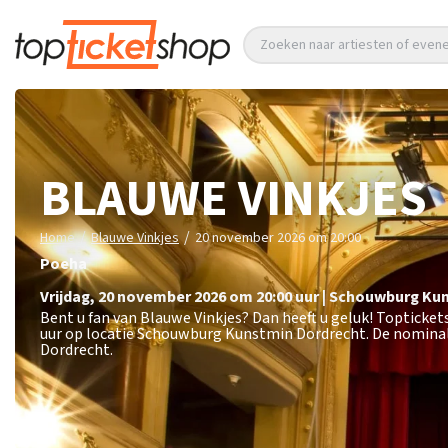
Zoeken naar artiesten of eve
BLAUWE VINKJES
/
/
Home
Blauwe Vinkjes
20 november 2026 om 20:00
Poeha
vrijdag
,
20 november 2026 om 20:00
uur
|
Schouwburg Ku
Bent u fan van Blauwe Vinkjes? Dan heeft u geluk! Topticke
uur op locatie Schouwburg Kunstmin Dordrecht. De nominal
Dordrecht.