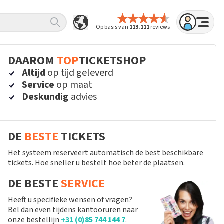
Op basis van
113.111
reviews
DAAROM
TOP
TICKETSHOP
Altijd
op tijd geleverd
Service
op maat
Deskundig
advies
DE
BESTE
TICKETS
Het systeem reserveert automatisch de best beschikbare
tickets. Hoe sneller u bestelt hoe beter de plaatsen.
DE BESTE
SERVICE
Heeft u specifieke wensen of vragen?
Bel dan even tijdens kantooruren naar
onze bestellijn
+31 (0)85 744 144 7
.