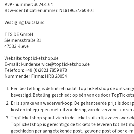
KvK-nummer: 30243164
Btw-identificatienummer: NL819657360B01
Vestiging Duitsland:
TTS DE GmbH
Siemensstraße 31
47533 Kleve
Website: topticketshop.de
E-mail : kundenservice@topticketshop.de
Telefoon: +49 (0)2821 7859 978
Nummer der Firma: HRB 20054
1.
Een bestelling is definitief nadat TopTicketshop de ontvang
bevestigd. Betaling geschiedt op één van de door TopTicket
2.
Er is sprake van wederverkoop. De gehanteerde prijs is doorg
kosten inbegrepen met uitzondering van de verzend- en ser
3.
TopTicketshop spant zich in de tickets uiterlijk zeven wer
TopTicketshop is gerechtigd de tickets te leveren tot het 
geschieden per aangetekende post, gewone post of per e-mai