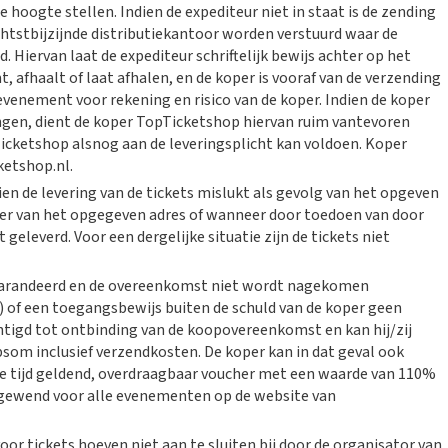
de hoogte stellen. Indien de expediteur niet in staat is de zending
ichtstbijzijnde distributiekantoor worden verstuurd waar de
Hiervan laat de expediteur schriftelijk bewijs achter op het
, afhaalt of laat afhalen, en de koper is vooraf van de verzending
venement voor rekening en risico van de koper. Indien de koper
gen, dient de koper TopTicketshop hiervan ruim vantevoren
icketshop alsnog aan de leveringsplicht kan voldoen. Koper
ketshop.nl.
en de levering van de tickets mislukt als gevolg van het opgeven
oner van het opgegeven adres of wanneer door toedoen van door
geleverd. Voor een dergelijke situatie zijn de tickets niet
gegarandeerd en de overeenkomst niet wordt nagekomen
) of een toegangsbewijs buiten de schuld van de koper geen
htigd tot ontbinding van de koopovereenkomst en kan hij/zij
om inclusief verzendkosten. De koper kan in dat geval ook
e tijd geldend, overdraagbaar voucher met een waarde van 110%
gewend voor alle evenementen op de website van
r tickets hoeven niet aan te sluiten bij door de organisator van