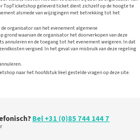
 TopTicketshop geleverd ticket dient zichzelf op de hoogte te
venement alsmede van wijzigingen met betrekking tot het
or de organisator van het evenement algemene
op grond waarvan de organisator het doorverkopen van deze
kets annuleren en de toegang tot het evenement weigeren. In dat
zendkosten vergoed. In het geval van misbruik van deze regeling
 annuleren.
tshop naar het hoofdstuk Veel gestelde vragen op deze site.
lefonisch?
Bel +31 (0)85 744 144 7
r