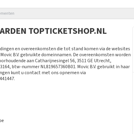
nementen
ARDEN TOPTICKETSHOP.NL
edingen en overeenkomsten die tot stand komen via de websites
r Movic B.V. gebruikte domeinnamen. De overeenkomsten worden
toorhoudende aan Catharijnesingel 56, 3511 GE Utrecht,
3164, btw-nummer NL819657360B01. Movic B.V. gebruikt in haar
ngen kunt u contact met ons opnemen via
7441447.
be