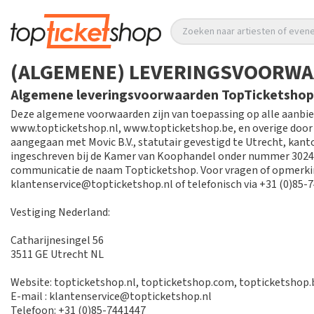
Zoeken naar artiesten of eve
(ALGEMENE) LEVERINGSVOORWA
Algemene leveringsvoorwaarden TopTicketshop
Deze algemene voorwaarden zijn van toepassing op alle aanbi
www.topticketshop.nl, www.topticketshop.be, en overige doo
aangegaan met Movic B.V., statutair gevestigd te Utrecht, kan
ingeschreven bij de Kamer van Koophandel onder nummer 3024
communicatie de naam Topticketshop. Voor vragen of opmerki
klantenservice@topticketshop.nl of telefonisch via +31 (0)85-
Vestiging Nederland:
Catharijnesingel 56
3511 GE Utrecht NL
Website: topticketshop.nl, topticketshop.com, topticketshop.
E-mail : klantenservice@topticketshop.nl
Telefoon: +31 (0)85-7441447