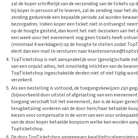
zal de koper schriftelijk van de verzending van de tickets op 
bij koper in persoon af te leveren, zal de zending naar het d
zending gedurende een bepaalde periode zal worden bewaard. 
bezorgadres. Indien koper een ticket niet in ontvangst neemt
op de hoogte gesteld, dan komt het niet-bezoeken van het e
een week voor het evenement nog geen tickets heeft ontvan
(minimaal 4 werkdagen) op de hoogte te stellen zodat TopT
dient dan een mail te versturen naar klantenservice@toptic
4.
TopTicketshop is niet aansprakelijk voor (gevolg)schade indi
van een onjuist adres, het onvolledig inlichten van de bew
TopTicketshop ingeschakelde derden niet of niet tijdig wordt 
verzekerd.
5.
Als een bestelling is voltooid, de toegangsbewijzen zijn 
(bijvoorbeeld door uitstel of afgelasting van een evenement
toegang verschaft tot het evenement, dan is de koper gerec
terugbetaling vorderen van de door hem/haar betaalde koops
kiezen voor compensatie in de vorm van een voor onbepaald
van de door koper betaalde koopsom welke kan worden aan
Topticketshop.
6.
De door TopTicketshop aangegeven kwaliteitscategorieën voo