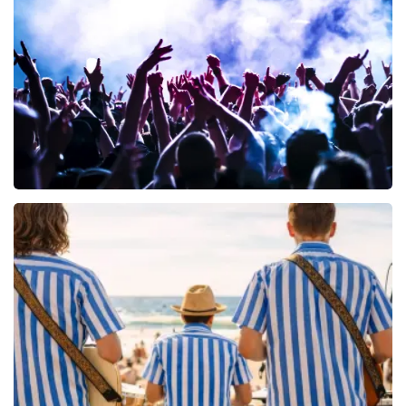
191+
reviews
KOOP TICKETS
Megadeth
1
reviews
KOOP TICKETS