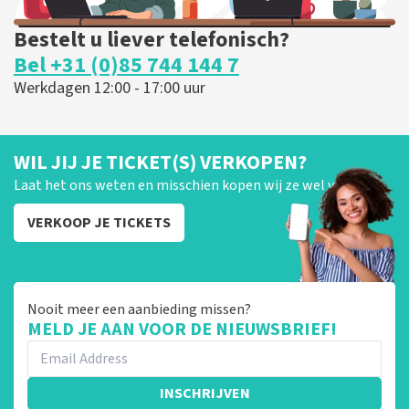
Bestelt u liever telefonisch?
Bel +31 (0)85 744 144 7
Werkdagen 12:00 - 17:00 uur
WIL JIJ JE TICKET(S) VERKOPEN?
Laat het ons weten en misschien kopen wij ze wel van je!
VERKOOP JE TICKETS
Nooit meer een aanbieding missen?
MELD JE AAN VOOR DE NIEUWSBRIEF!
INSCHRIJVEN