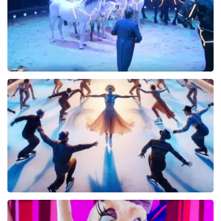
KOOP TICKETS
Wereldkerstcircus
339+
reviews
KOOP TICKETS
Holiday On Ice