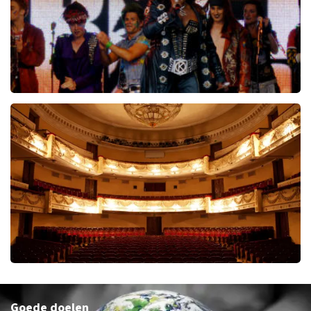
We Will Rock You
96
reviews
KOOP TICKETS
Tulip Town
Goede doelen