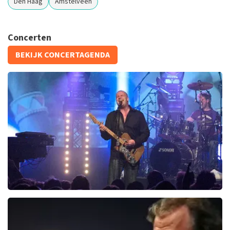
Den Haag
Amstelveen
Concerten
BEKIJK CONCERTAGENDA
Blof
319+
reviews