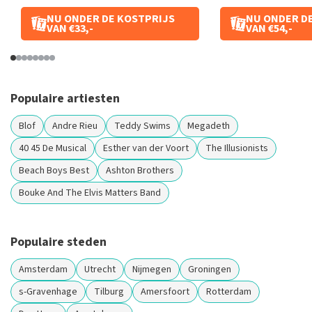
NU ONDER DE KOSTPRIJS
NU ONDER D
VAN €33,-
VAN €54,-
Populaire artiesten
Blof
Andre Rieu
Teddy Swims
Megadeth
40 45 De Musical
Esther van der Voort
The Illusionists
Beach Boys Best
Ashton Brothers
Bouke And The Elvis Matters Band
Populaire steden
Amsterdam
Utrecht
Nijmegen
Groningen
s-Gravenhage
Tilburg
Amersfoort
Rotterdam