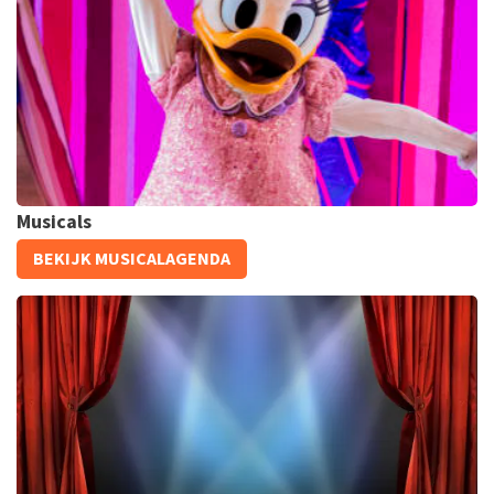
508+
reviews
KOOP TICKETS
Musicals
Disney On Ice
BEKIJK MUSICALAGENDA
553+
reviews
KOOP TICKETS