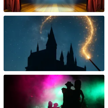
40 45 De Musical
2588+
reviews
KOOP TICKETS
Harry Potter en het Vervloekte Kind
8
reviews
KOOP TICKETS