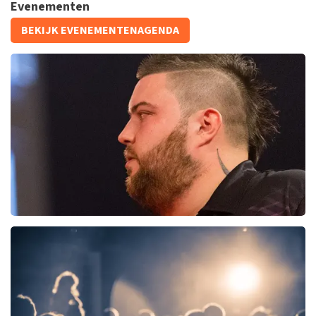
Evenementen
Daniel Arends
BEKIJK EVENEMENTENAGENDA
878+
reviews
KOOP TICKETS
PDC Darts
145+
reviews
KOOP TICKETS