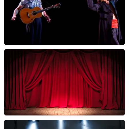
Ashton Brothers
299+
reviews
KOOP TICKETS
Job Knoester