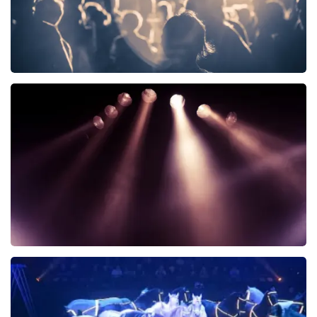
next to normal
KOOP TICKETS
Raymond Mens
37
reviews