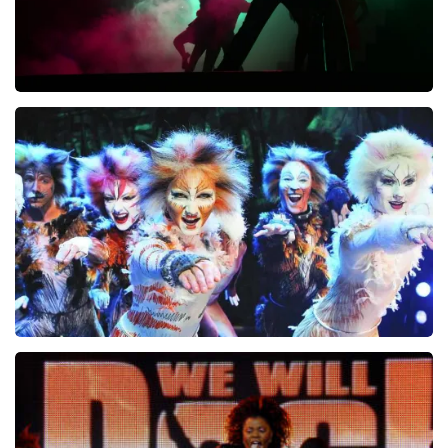
Voor Haar de Frans Halsema Musical
KOOP TICKETS
Cats
240+
reviews
KOOP TICKETS