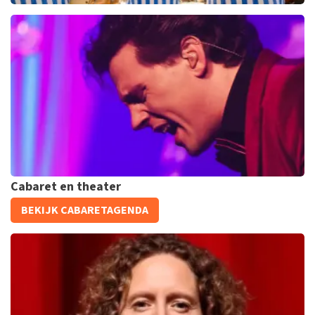
Beach Boys Best
206+
reviews
KOOP TICKETS
Cabaret en theater
Bouke And The Elvis Matters Band
BEKIJK CABARETAGENDA
961+
reviews
KOOP TICKETS