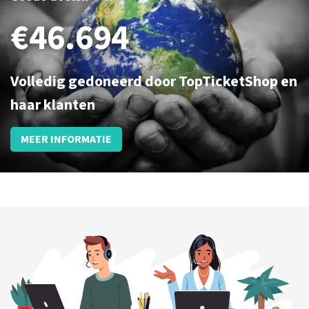
KOOP TICKETS
€46.694
Volledig gedoneerd door TopTicketShop en
haar klanten
MEER INFORMATIE