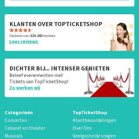
KLANTEN OVER TOPTICKETSHOP
Op basis van
113.242
reviews
Lees reviews
DICHTER BIJ... INTENSER GENIETEN
Beleef evenementen met
Tickets van TopTicketShop!
Zo werken wij
Categorieën
TopTicketShop
Concerten
Klantbeoordelingen
Cabaret en theater
Over Ons
Musicals
Veelgestelde vragen