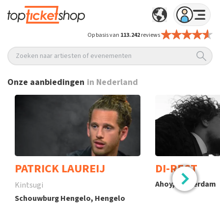
Op basis van
113.242
reviews
Zoeken naar artiesten of evenementen
Onze aanbiedingen
in Nederland
PATRICK LAUREIJ
DI-RECT
Ahoy, Rotterdam
Kintsugi
Schouwburg Hengelo, Hengelo