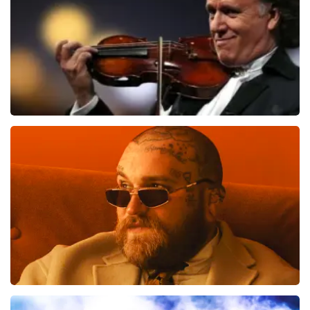
KOOP TICKETS
Andre Rieu
5618+
reviews
KOOP TICKETS
Teddy Swims