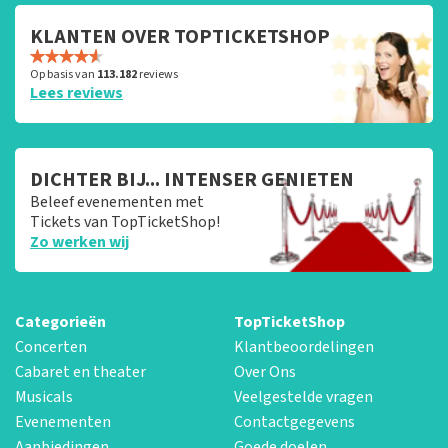
KLANTEN OVER TOPTICKETSHOP
Op basis van
113.182
reviews
Lees reviews
DICHTER BIJ... INTENSER GENIETEN
Beleef evenementen met
Tickets van TopTicketShop!
Zo werken wij
Categorieën
TopTicketShop
Concerten
Klantbeoordelingen
Cabaret en theater
Over Ons
Musicals
Veelgestelde vragen
Evenementen
Contactgegevens
Aanbiedingen
Goede doelen