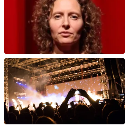
817
laatste 30 minuten
BESTEL NU
Esther van der Voort
546
laatste 30 minuten
BESTEL NU