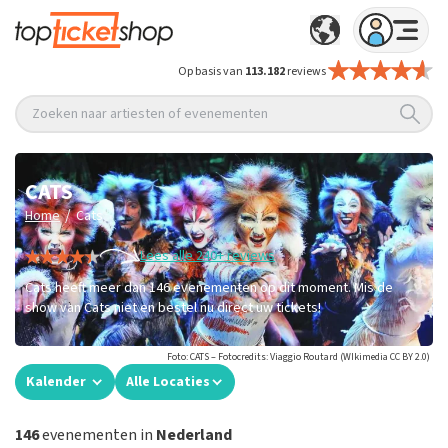
Op basis van
113.182
reviews
Zoeken naar artiesten of evenementen
CATS
/
Home
Cats
Lees alle 240+ reviews
Cats heeft meer dan 146 evenementen op dit moment. Mis de
show van Cats niet en bestel nu direct uw tickets!
Foto: CATS – Fotocredits: Viaggio Routard (WIkimedia CC BY 2.0)
Kalender
Alle Locaties
146
evenementen in
Nederland