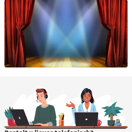
Don Omar
422
laatste 30 minuten
BESTEL NU
40 45 De Musical
331
laatste 30 minuten
BESTEL NU