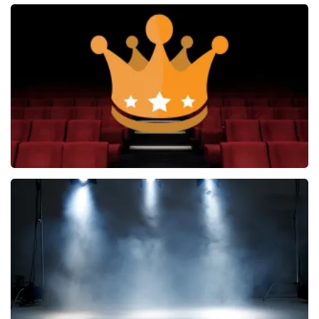
Andre Rieu
5606+
reviews
BEKIJKEN
Soldaat van Oranje
6648+
reviews
BEKIJKEN