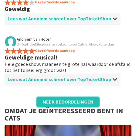
Geverifieerde aankoop
Geweldig
Lees wat Anoniem schreef over TopTicketShop
Beoordeling van Anoniem over
TopTicketShop
Anoniem
van
Hoorn
Bij TopTicketShop kaarten gekocht voor Cats in Ahoy, Rotterdam
Prima
Geverifieerde aankoop
Geweldige musical!
Hele goede show, maar een te grote hal waardoor de afstand
tot het toneel erg groot was!
Lees wat Anoniem schreef over TopTicketShop
Beoordeling van Anoniem over
TopTicketShop
MEER BEOORDELINGEN
Prima organisatie!
OMDAT JE GEÏNTERESSEERD BENT IN
CATS