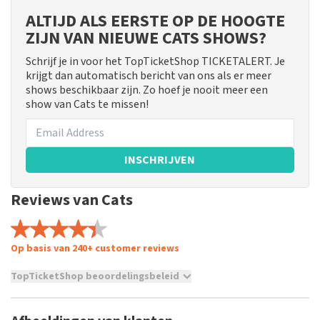
ALTIJD ALS EERSTE OP DE HOOGTE
ZIJN VAN NIEUWE CATS SHOWS?
Schrijf je in voor het TopTicketShop TICKETALERT. Je
krijgt dan automatisch bericht van ons als er meer
shows beschikbaar zijn. Zo hoef je nooit meer een
show van Cats te missen!
INSCHRIJVEN
Reviews van Cats
Op basis van 240+ customer reviews
TopTicketShop beoordelingsbeleid
TopTicketShop verzamelt reviews van echte klanten. Het is
niet mogelijk om een review achter te laten als je geen