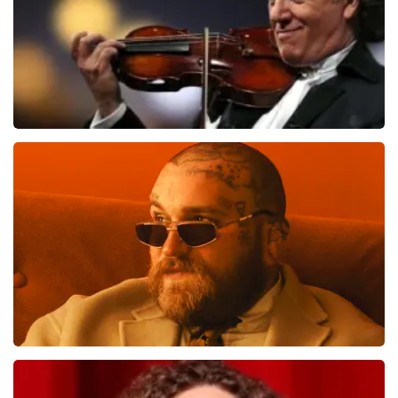
Andre Rieu
1138
laatste 30 minuten
BESTEL NU
Teddy Swims