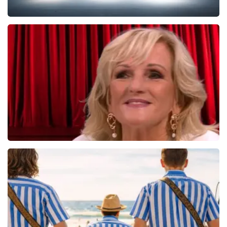
West Side Story
77
reviews
BEKIJKEN
Tineke Schouten
1353+
reviews
BEKIJKEN