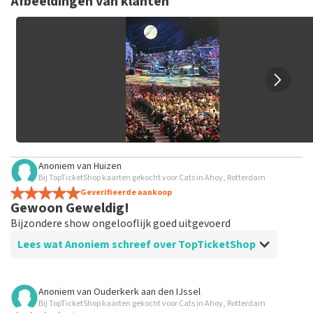
Afbeeldingen van klanten
tickets hebt aangeschaft bij TopTicketShop. Reviews met
grof taalgebruik en/of onwaarheden worden niet geplaatst.
Het kan enkele weken duren voordat een review wordt
geplaatst.
Anoniem
van
Huizen
Bij TopTicketShop kaarten gekocht voor Cats in Ahoy, Rotterdam
Geverifieerde aankoop
Gewoon Geweldig!
Bijzondere show ongelooflijk goed uitgevoerd
Lees wat Anoniem schreef over TopTicketShop
Beoordeling van Anoniem over
TopTicketShop
Anoniem
van
Ouderkerk aan den IJssel
Bij TopTicketShop kaarten gekocht voor Cats in Ahoy, Rotterdam
Prima