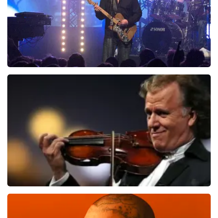
Blof
1012
laatste 30 minuten
BESTEL NU
Andre Rieu
957
laatste 30 minuten