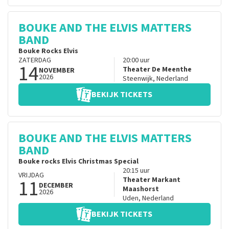
BOUKE AND THE ELVIS MATTERS
BAND
Bouke Rocks Elvis
ZATERDAG
20:00
uur
14
Theater De Meenthe
NOVEMBER
2026
Steenwijk
,
Nederland
BEKIJK TICKETS
BOUKE AND THE ELVIS MATTERS
BAND
Bouke rocks Elvis Christmas Special
20:15
uur
VRIJDAG
11
Theater Markant
DECEMBER
Maashorst
2026
Uden
,
Nederland
BEKIJK TICKETS