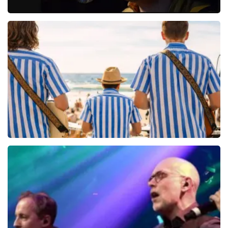
Danny Vera
767+
reviews
BEKIJKEN
Beach Boys Best
206+
reviews
BEKIJKEN