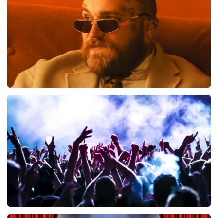
BESTEL NU
Teddy Swims
796
laatste 30 minuten
BESTEL NU