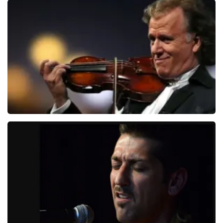
Bee Gees Forever
845+
reviews
BEKIJKEN
Andre Rieu
5618+
reviews
BEKIJKEN