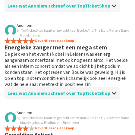
Lees wat Anoniem schreef over TopTicketShop
Beoordeling van Anoniem over
TopTicketShop
Anoniem
Bij TopTicketShop kaarten gekocht voor Bouke And The Elvis Matters Band
Komt afgesproken data na
in Nobel, Leiden
Alles klopte, behalve dat er niets uitgeprint hoefde te
Geverifieerde aankoop
Energieke zanger met een mega stem
worden van het MGE, geen tassencontrole plaats vond
en wij voor ons pauzedrankje moesten betalen.
De plek van het event (Nobel in Leiden) was een erg
aangenaam concertzaal met ook nog eens airco. Het voelde
als een intiem concert omdat we zo dicht bij het podium
konden staan. Het optreden van Bouke was geweldig. Hij is
op en top in stem conditie en lichamelijk ook zeer energiek
wat de hele zaal meetrekt in positieve zin.
Lees wat Anoniem schreef over TopTicketShop
Beoordeling van Anoniem over
TopTicketShop
Anoniem
Bij TopTicketShop kaarten gekocht voor Bouke And The Elvis Matters Band
Makkelijke QR code van tickets
in Muziekgebouw Eindhoven, Eindhoven
Ik kreeg mijn tickets heel fijn via de mail met QR code
Geverifieerde aankoop