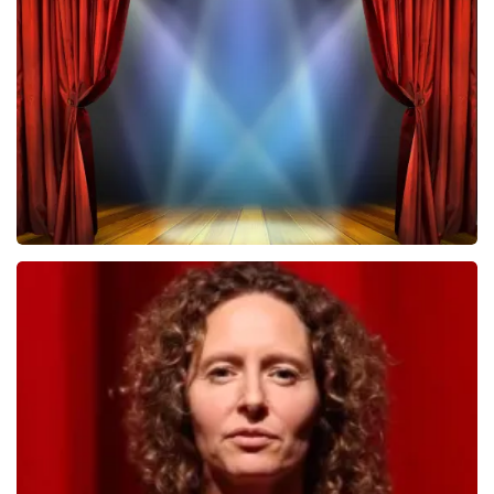
Megadeth
443
laatste 30 minuten
BESTEL NU
40 45 De Musical
432
laatste 30 minuten
BESTEL NU