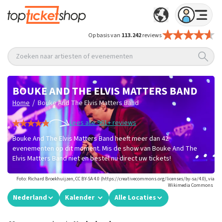
Op basis van
113.242
reviews
Zoeken naar artiesten of evenementen
BOUKE AND THE ELVIS MATTERS BAND
/
Home
Bouke And The Elvis Matters Band
Lees alle 961+ reviews
Bouke And The Elvis Matters Band heeft meer dan 42
evenementen op dit moment. Mis de show van Bouke And The
Elvis Matters Band niet en bestel nu direct uw tickets!
Foto: Richard Broekhuijzen, CC BY-SA 4.0 (https://creativecommons.org/licenses/by-sa/4.0), via
Wikimedia Commons
Nederland
Kalender
Alle Locaties