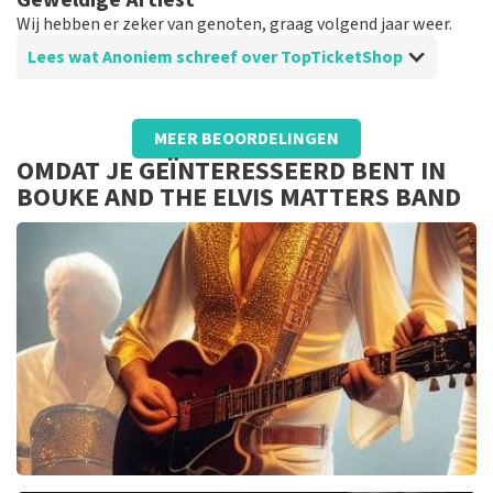
Geweldige Artiest
die makkelijk te scannen was bij de ingang.
Wij hebben er zeker van genoten, graag volgend jaar weer.
Lees wat Anoniem schreef over TopTicketShop
Beoordeling van Anoniem over
TopTicketShop
MEER BEOORDELINGEN
Aankoop tickets
OMDAT JE GEÏNTERESSEERD BENT IN
Goed georganiseerd, mag ook wel want we hebben
BOUKE AND THE ELVIS MATTERS BAND
zeker 35% meer mogen betalen voor onze tickets.