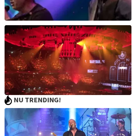
Edwin Evers Band
729+
reviews
BEKIJKEN
NU TRENDING!
Vrienden Van Amstel Live
1252+
reviews
BEKIJKEN