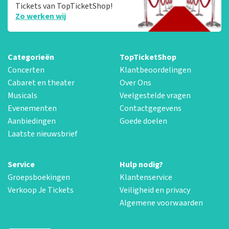
Tickets van TopTicketShop!
Zo werken wij
Categorieën
TopTicketShop
Concerten
Klantbeoordelingen
Cabaret en theater
Over Ons
Musicals
Veelgestelde vragen
Evenementen
Contactgegevens
Aanbiedingen
Goede doelen
Laatste nieuwsbrief
Service
Hulp nodig?
Groepsboekingen
Klantenservice
Verkoop Je Tickets
Veiligheid en privacy
Algemene voorwaarden