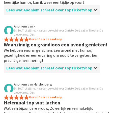
heerlijke humor, kan ik weer een tijdje op voort
Lees wat Anoniem schreef over TopTicketShop
Beoordeling van Anoniem over
TopTicketShop
Anoniem
van
-
Bij TopTicketShop kaarten gekocht voor Christel De Laat in Theater De
Goed geregeld
Lievekamp, Oss
Bestelling en informatie duidelijk en ruim op tijd,
Geverifieerde aankoop
Waanzinnig en grandioos een avond genieten!
schrok even van de andere naam op het ticket, maar
ook hier was uitleg over en bleek geen probleem
We hebben enorm gelachen. Een avond met humor,
gezelligheid en een ervaring om nooit te vergeten. Een
prachtige herinnering!
Lees wat Anoniem schreef over TopTicketShop
Beoordeling van Anoniem over
TopTicketShop
Anoniem
van
Hardenberg
Bij TopTicketShop kaarten gekocht voor Christel De Laat in Theater De
Meedenken aardige medewerker
Lievekamp, Oss
Het was een empathische en meedenkende
Geverifieerde aankoop
Helemaal top wat lachen
medewerker die hard zijn best heeft gedaan voor goede
kaarten te regelen.
Wat een bijzondere vrouw, Zo eerlijk en vermakelijk.