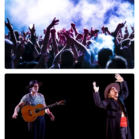
Blof
252
laatste 30 minuten
BESTEL NU
Megadeth
206
laatste 30 minuten
BESTEL NU