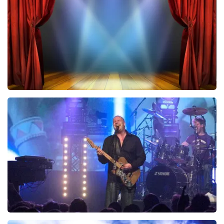
BESTEL NU
40 45 De Musical
313
laatste 30 minuten
BESTEL NU