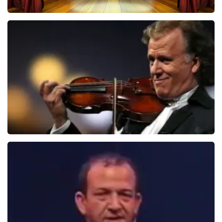
40 45 De Musical
2588+
reviews
BEKIJKEN
Andre Rieu
5618+
reviews
BEKIJKEN