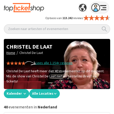
Op basis van
113.242
reviews
Zoeken naar artiesten of evenementen
CHRISTEL DE LAAT
/
Home
Christel De Laat
Lees alle 1.154+ reviews
Christel De Laat heeft meer dan 40 evenementen op dit moment.
Mis de show van Christel De Laat niet en bestel nu direct uw
tickets!
Kalender
Alle Locaties
40
evenementen in
Nederland