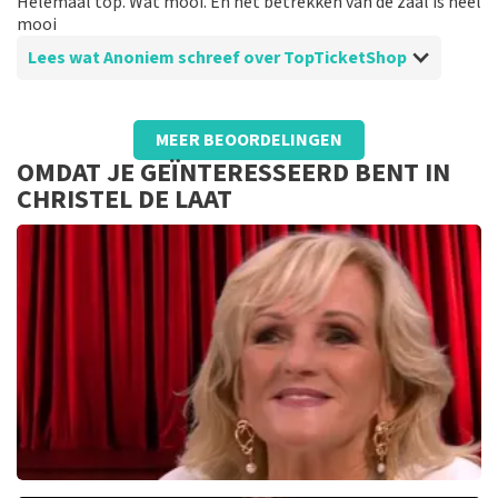
Helemaal top. Wat mooi. En het betrekken van de zaal is heel
mooi
Lees wat Anoniem schreef over TopTicketShop
Beoordeling van Anoniem over
TopTicketShop
MEER BEOORDELINGEN
Was prima
OMDAT JE GEÏNTERESSEERD BENT IN
Was top geregeld. prima en de kaarten mooi op tijd
CHRISTEL DE LAAT