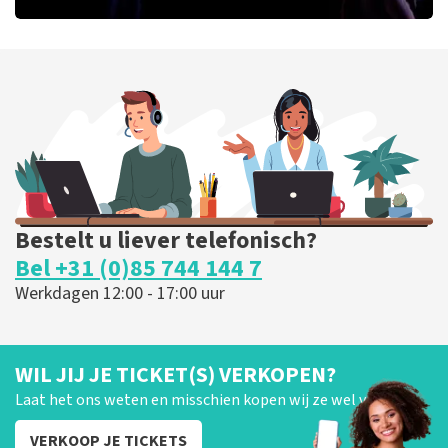
Ashton Brothers
172
laatste 30 minuten
BESTEL NU
Bestelt u liever telefonisch?
Bel +31 (0)85 744 144 7
Werkdagen 12:00 - 17:00 uur
WIL JIJ JE TICKET(S) VERKOPEN?
Laat het ons weten en misschien kopen wij ze wel van je!
VERKOOP JE TICKETS