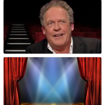
Tineke Schouten
1353+
reviews
BEKIJKEN
Bert Visscher
1655+
reviews
BEKIJKEN