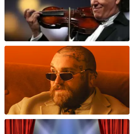
Andre Rieu
683
laatste 30 minuten
BESTEL NU
Teddy Swims
556
laatste 30 minuten