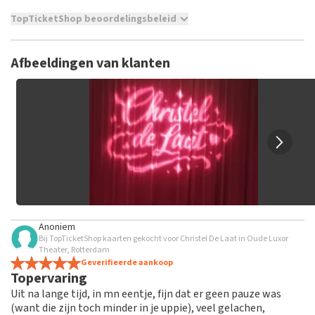
TopTicketShop beoordelingsbeleid
TopTicketShop verzamelt reviews van echte klanten. Het is
niet mogelijk om een review achter te laten als je geen
Afbeeldingen van klanten
tickets hebt aangeschaft bij TopTicketShop. Reviews met
grof taalgebruik en/of onwaarheden worden niet geplaatst.
Het kan enkele weken duren voordat een review wordt
geplaatst.
Anoniem
Bij TopTicketShop kaarten gekocht voor Christel De Laat in Oude Luxor
Theater, Rotterdam
Geverifieerde aankoop
Topervaring
Uit na lange tijd, in mn eentje, fijn dat er geen pauze was
(want die zijn toch minder in je uppie), veel gelachen,