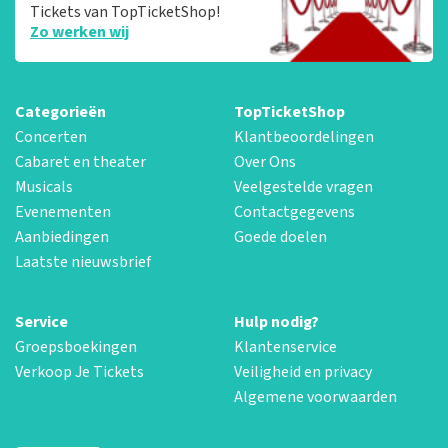
Tickets van TopTicketShop!
Zo werken wij
Categorieën
TopTicketShop
Concerten
Klantbeoordelingen
Cabaret en theater
Over Ons
Musicals
Veelgestelde vragen
Evenementen
Contactgegevens
Aanbiedingen
Goede doelen
Laatste nieuwsbrief
Service
Hulp nodig?
Groepsboekingen
Klantenservice
Verkoop Je Tickets
Veiligheid en privacy
Algemene voorwaarden