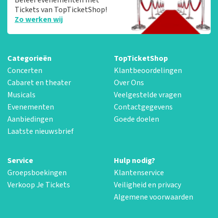
Tickets van TopTicketShop!
Zo werken wij
Categorieën
TopTicketShop
Concerten
Klantbeoordelingen
Cabaret en theater
Over Ons
Musicals
Veelgestelde vragen
Evenementen
Contactgegevens
Aanbiedingen
Goede doelen
Laatste nieuwsbrief
Service
Hulp nodig?
Groepsboekingen
Klantenservice
Verkoop Je Tickets
Veiligheid en privacy
Algemene voorwaarden