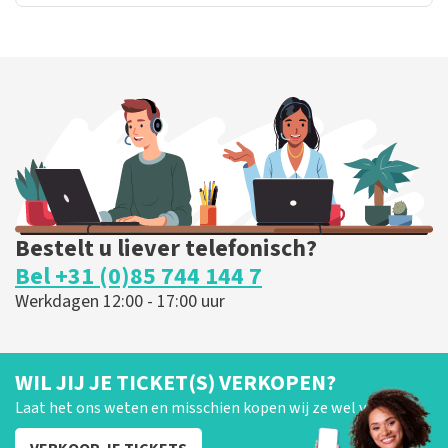
Bestelt u liever telefonisch?
Bel +31 (0)85 744 144 7
Werkdagen 12:00 - 17:00 uur
WIL JIJ JE TICKET(S) VERKOPEN?
Laat het ons weten en misschien kopen wij ze wel van je!