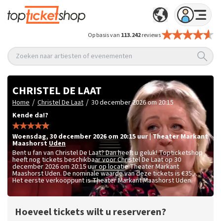
Op basis van
113.242
reviews
Zoeken naar artiesten of evenementen
CHRISTEL DE LAAT
/
/
Home
Christel De Laat
30 december 2026 om 20:15
Kende da!?
woensdag
,
30 december 2026 om 20:15
uur
|
Theater Markant
Maashorst
Uden
Bent u fan van Christel De Laat? Dan heeft u geluk! Topticketshop
heeft nog tickets beschikbaar voor Christel De Laat op 30
december 2026 om 20:15 uur op locatie Theater Markant
Maashorst Uden. De nominale waarde van deze tickets is
€35,-
.
Het eerste verkooppunt is Theater Markant Maashorst Uden.
Hoeveel tickets wilt u reserveren?