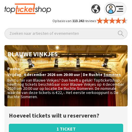
Op basis van
113.242
reviews
Zoeken naar artiesten of evenementen
BLAUWE VINKJES
/
/
Home
Blauwe Vinkjes
4 december 2026 om 20:00
Poeha
vrijdag
,
4 december 2026 om 20:00
uur
|
De Ruchte
Someren
Bent u fan van Blauwe Vinkjes? Dan heeft u geluk! Topticketshop
heeft nog tickets beschikbaar voor Blauwe Vinkjes op 4 december
2026 om 20:00 uur op locatie De Ruchte Someren. De nominale
waarde van deze tickets is
€22,-
. Het eerste verkooppunt is De
Ruchte Someren.
Hoeveel tickets wilt u reserveren?
1 TICKET