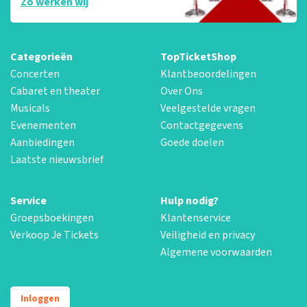
Zo werken wij
Categorieën
TopTicketShop
Concerten
Klantbeoordelingen
Cabaret en theater
Over Ons
Musicals
Veelgestelde vragen
Evenementen
Contactgegevens
Aanbiedingen
Goede doelen
Laatste nieuwsbrief
Service
Hulp nodig?
Groepsboekingen
Klantenservice
Verkoop Je Tickets
Veiligheid en privacy
Algemene voorwaarden
Inloggen