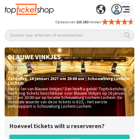
Op basis van
113.182
reviews
Zoeken naar artiesten of evenementen
BLAUWE VINKJES
/
/
Home
Blauwe Vinkjes
16 januari 2027 om 20:00
Poeha
zaterdag
,
16 januari 2027 om 20:00
uur
|
Schouwburg Lochem
Lochem
Bent u fan van Blauwe Vinkjes? Dan heeft u geluk! Topticketshop
heeft nog tickets beschikbaar voor Blauwe Vinkjes op 16 januari
2027 om 20:00 uur op locatie Schouwburg Lochem Lochem. De
nominale waarde van deze tickets is
€23,-
. Het eerste
verkooppunt is Schouwburg Lochem Lochem.
Hoeveel tickets wilt u reserveren?