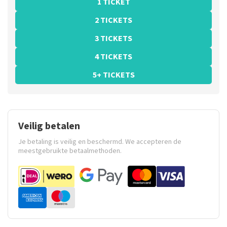
1 TICKET
2 TICKETS
3 TICKETS
4 TICKETS
5+ TICKETS
Veilig betalen
Je betaling is veilig en beschermd. We accepteren de
meestgebruikte betaalmethoden.