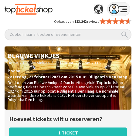
Op basis van
113.242
reviews
Zoeken naar artiesten of evenementen
BLAUWE VINKJES
/
/
Home
Blauwe Vinkjes
27 februari 2027 om 20:15
Poeha
zaterdag
,
27 februari 2027 om 20:15
uur
|
Diligentia
Den Haag
Bent u fan van Blauwe Vinkjes? Dan heeft u geluk! Topticketshop
heeft nog tickets beschikbaar voor Blauwe Vinkjes op 27 februari
2027 om 20:15 uur op locatie Diligentia Den Haag. De nominale
waarde van deze tickets is
€23,-
. Het eerste verkooppunt is
Diligentia Den Haag.
Hoeveel tickets wilt u reserveren?
1 TICKET