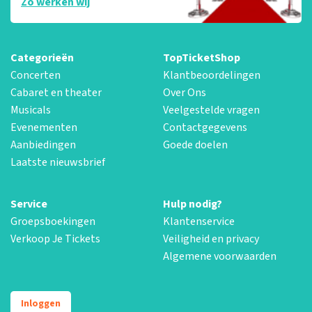
Zo werken wij
Categorieën
TopTicketShop
Concerten
Klantbeoordelingen
Cabaret en theater
Over Ons
Musicals
Veelgestelde vragen
Evenementen
Contactgegevens
Aanbiedingen
Goede doelen
Laatste nieuwsbrief
Service
Hulp nodig?
Groepsboekingen
Klantenservice
Verkoop Je Tickets
Veiligheid en privacy
Algemene voorwaarden
Inloggen