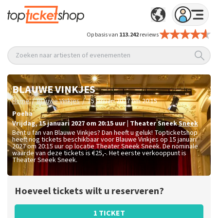
Op basis van
113.242
reviews
Zoeken naar artiesten of evenementen
BLAUWE VINKJES
/
/
Home
Blauwe Vinkjes
15 januari 2027 om 20:15
Poeha
vrijdag
,
15 januari 2027 om 20:15
uur
|
Theater Sneek
Sneek
Bent u fan van Blauwe Vinkjes? Dan heeft u geluk! Topticketshop
heeft nog tickets beschikbaar voor Blauwe Vinkjes op 15 januari
2027 om 20:15 uur op locatie Theater Sneek Sneek. De nominale
waarde van deze tickets is
€25,-
. Het eerste verkooppunt is
Theater Sneek Sneek.
Hoeveel tickets wilt u reserveren?
1 TICKET