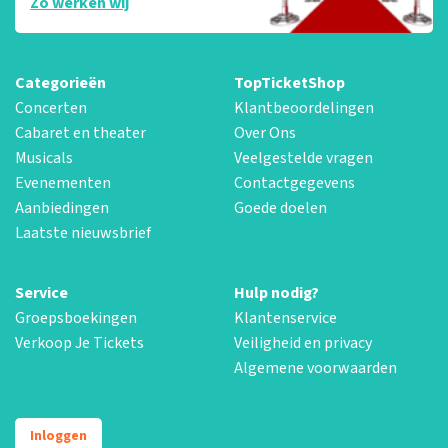
Zo werken wij
Categorieën
TopTicketShop
Concerten
Klantbeoordelingen
Cabaret en theater
Over Ons
Musicals
Veelgestelde vragen
Evenementen
Contactgegevens
Aanbiedingen
Goede doelen
Laatste nieuwsbrief
Service
Hulp nodig?
Groepsboekingen
Klantenservice
Verkoop Je Tickets
Veiligheid en privacy
Algemene voorwaarden
Inloggen