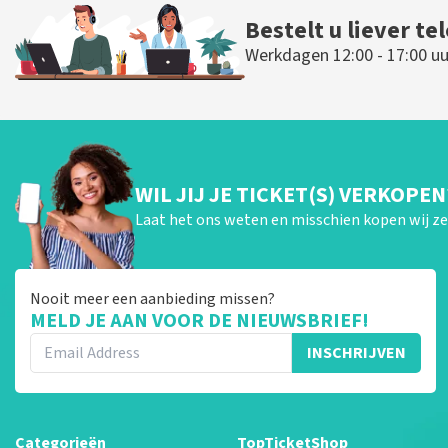
Bestelt u liever te
Werkdagen 12:00 - 17:00 uu
WIL JIJ JE TICKET(S) VERKOPEN
Laat het ons weten en misschien kopen wij ze 
Nooit meer een aanbieding missen?
MELD JE AAN VOOR DE NIEUWSBRIEF!
INSCHRIJVEN
Categorieën
TopTicketShop