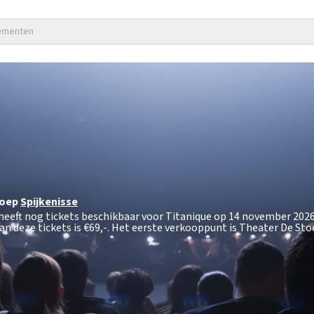
nementen
toep
Spijkenisse
 heeft nog tickets beschikbaar voor Titanique op 14 november 202
an deze tickets is
€69,-
. Het eerste verkooppunt is Theater De Stoe