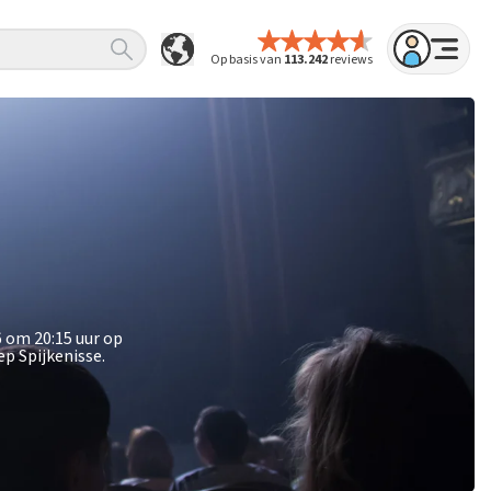
Op basis van
113.242
reviews
6 om 20:15 uur op
p Spijkenisse.