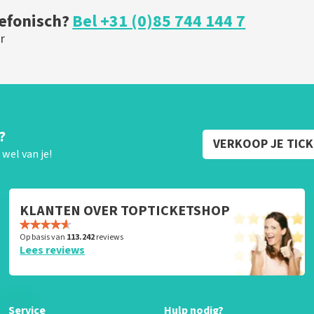
lefonisch?
Bel +31 (0)85 744 144 7
r
?
VERKOOP JE TIC
wel van je!
KLANTEN OVER TOPTICKETSHOP
Op basis van
113.242
reviews
Lees reviews
Service
Hulp nodig?