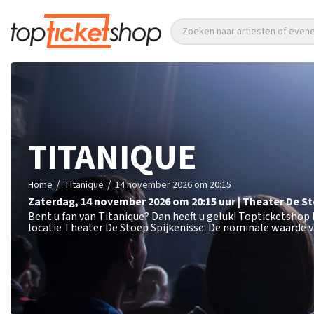
Zoeken naar artiesten of eve
TITANIQUE
/
/
Home
Titanique
14 november 2026 om 20:15
zaterdag
,
14 november 2026 om 20:15
uur
|
Theater De S
Bent u fan van Titanique? Dan heeft u geluk! Topticketshop
locatie Theater De Stoep Spijkenisse. De nominale waarde v