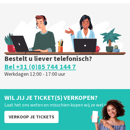
Bestelt u liever telefonisch?
Bel +31 (0)85 744 144 7
Werkdagen 12:00 - 17:00 uur
WIL JIJ JE TICKET(S) VERKOPEN?
Laat het ons weten en misschien kopen wij ze wel van je!
VERKOOP JE TICKETS