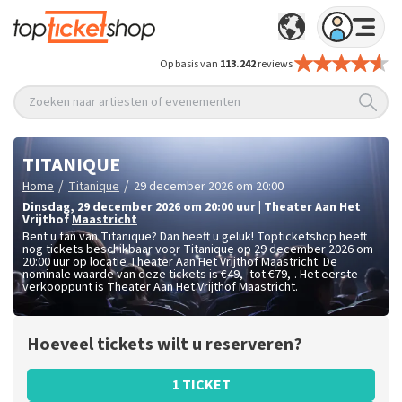
Op basis van
113.242
reviews
Zoeken naar artiesten of evenementen
TITANIQUE
/
/
Home
Titanique
29 december 2026 om 20:00
dinsdag
,
29 december 2026 om 20:00
uur
|
Theater Aan Het
Vrijthof
Maastricht
Bent u fan van Titanique? Dan heeft u geluk! Topticketshop heeft
nog tickets beschikbaar voor Titanique op 29 december 2026 om
20:00 uur op locatie Theater Aan Het Vrijthof Maastricht. De
nominale waarde van deze tickets is
€49,- tot €79,-
. Het eerste
verkooppunt is Theater Aan Het Vrijthof Maastricht.
Hoeveel tickets wilt u reserveren?
1 TICKET