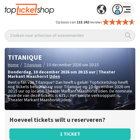
Op basis van
113.242
reviews
Zoeken naar artiesten of evenementen
TITANIQUE
/
/
Home
Titanique
10 december 2026 om 20:15
donderdag
,
10 december 2026 om 20:15
uur
|
Theater
Markant Maashorst
Uden
Bent u fan van Titanique? Dan heeft u geluk! Topticketshop heeft
nog tickets beschikbaar voor Titanique op 10 december 2026 om
20:15 uur op locatie Theater Markant Maashorst Uden. De nominale
waarde van deze tickets is
€71,-
. Het eerste verkooppunt is
Theater Markant Maashorst Uden.
Hoeveel tickets wilt u reserveren?
1 TICKET