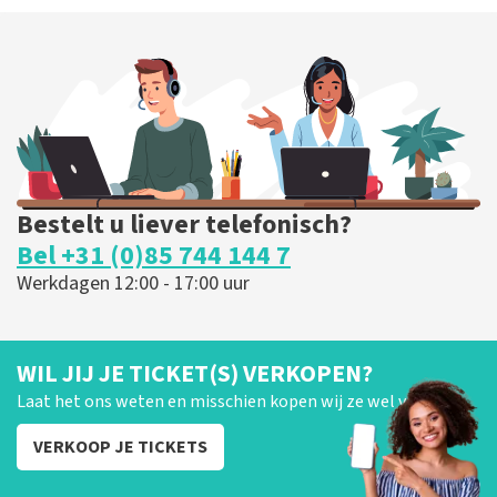
Bestelt u liever telefonisch?
Bel +31 (0)85 744 144 7
Werkdagen 12:00 - 17:00 uur
WIL JIJ JE TICKET(S) VERKOPEN?
Laat het ons weten en misschien kopen wij ze wel van je!
VERKOOP JE TICKETS