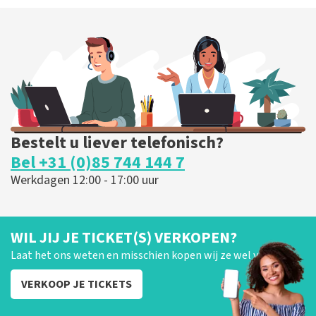
Bestelt u liever telefonisch?
Bel +31 (0)85 744 144 7
Werkdagen 12:00 - 17:00 uur
WIL JIJ JE TICKET(S) VERKOPEN?
Laat het ons weten en misschien kopen wij ze wel van je!
VERKOOP JE TICKETS