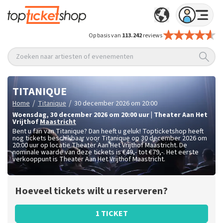
Op basis van
113.242
reviews
Zoeken naar artiesten of evenementen
TITANIQUE
/
/
Home
Titanique
30 december 2026 om 20:00
woensdag
,
30 december 2026 om 20:00
uur
|
Theater Aan Het
Vrijthof
Maastricht
Bent u fan van Titanique? Dan heeft u geluk! Topticketshop heeft
nog tickets beschikbaar voor Titanique op 30 december 2026 om
20:00 uur op locatie Theater Aan Het Vrijthof Maastricht. De
nominale waarde van deze tickets is
€49,- tot €79,-
. Het eerste
verkooppunt is Theater Aan Het Vrijthof Maastricht.
Hoeveel tickets wilt u reserveren?
1 TICKET