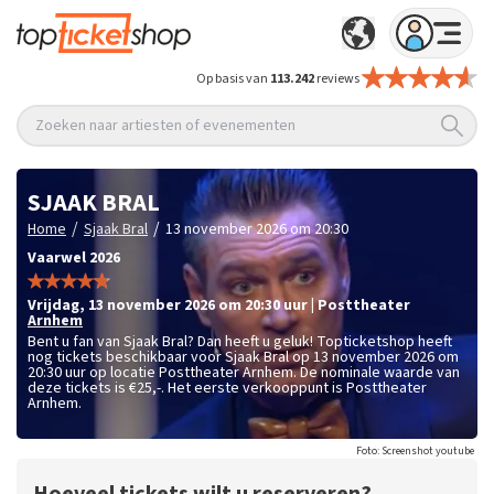
Op basis van
113.242
reviews
Zoeken naar artiesten of evenementen
SJAAK BRAL
/
/
Home
Sjaak Bral
13 november 2026 om 20:30
Vaarwel 2026
vrijdag
,
13 november 2026 om 20:30
uur
|
Posttheater
Arnhem
Bent u fan van Sjaak Bral? Dan heeft u geluk! Topticketshop heeft
nog tickets beschikbaar voor Sjaak Bral op 13 november 2026 om
20:30 uur op locatie Posttheater Arnhem. De nominale waarde van
deze tickets is
€25,-
. Het eerste verkooppunt is Posttheater
Arnhem.
Foto: Screenshot youtube