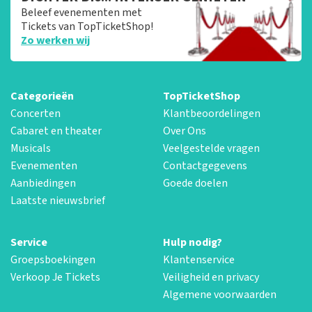
Beleef evenementen met
Tickets van TopTicketShop!
Zo werken wij
Categorieën
TopTicketShop
Concerten
Klantbeoordelingen
Cabaret en theater
Over Ons
Musicals
Veelgestelde vragen
Evenementen
Contactgegevens
Aanbiedingen
Goede doelen
Laatste nieuwsbrief
Service
Hulp nodig?
Groepsboekingen
Klantenservice
Verkoop Je Tickets
Veiligheid en privacy
Algemene voorwaarden