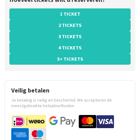
Hoeveel tickets wilt u reserveren?
1 TICKET
2 TICKETS
3 TICKETS
4 TICKETS
5+ TICKETS
Veilig betalen
Je betaling is veilig en beschermd. We accepteren de
meestgebruikte betaalmethoden.