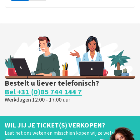
Bestelt u liever telefonisch?
Bel +31 (0)85 744 144 7
Werkdagen 12:00 - 17:00 uur
WIL JIJ JE TICKET(S) VERKOPEN?
Laat het ons weten en misschien kopen wij ze wel van je!