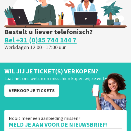
Bestelt u liever telefonisch?
Bel +31 (0)85 744 144 7
Werkdagen 12:00 - 17:00 uur
WIL JIJ JE TICKET(S) VERKOPEN?
Laat het ons weten en misschien kopen wij ze wel van je!
VERKOOP JE TICKETS
Nooit meer een aanbieding missen?
MELD JE AAN VOOR DE NIEUWSBRIEF!