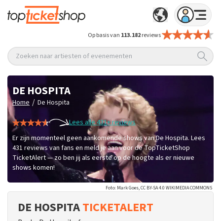
Op basis van
113.182
reviews
Zoeken naar artiesten of evenementen
DE HOSPITA
/
Home
De Hospita
Lees alle 431+ reviews
Er zijn momenteel geen aankomende shows van De Hospita. Lees
431 reviews van fans en meld je aan voor de TopTicketShop
TicketAlert — zo ben jij als eerste op de hoogte als er nieuwe
shows komen!
Foto: Mark Goes, CC BY-SA 4.0 WIKIMEDIA COMMONS
DE HOSPITA
TICKETALERT