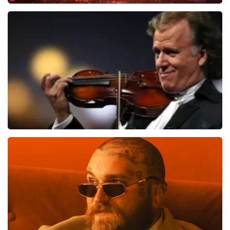
Vrienden Van Amstel Live
1635
laatste 30 minuten
BESTEL NU
Andre Rieu
1276
laatste 30 minuten
BESTEL NU