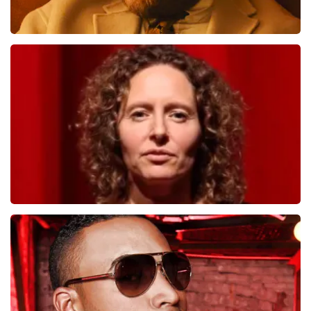
Teddy Swims
998
laatste 30 minuten
BESTEL NU
Esther van der Voort
690
laatste 30 minuten
BESTEL NU