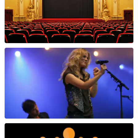
Saturday Night Fever
60
reviews
BEKIJKEN
Ilse DeLange
274+
reviews