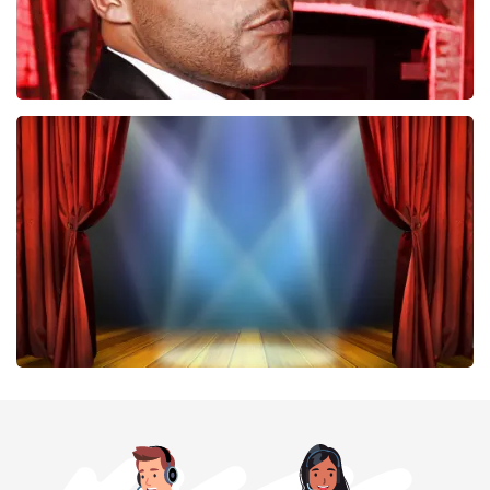
Don Omar
464
laatste 30 minuten
BESTEL NU
40 45 De Musical
424
laatste 30 minuten
BESTEL NU