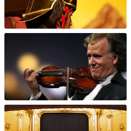
Jesus Christ Superstar
684+
reviews
BEKIJKEN
Andre Rieu
5606+
reviews
BEKIJKEN