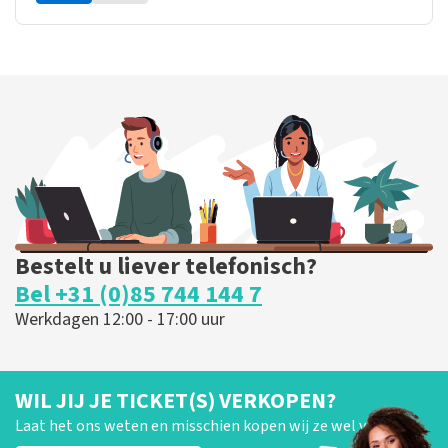
Bestelt u liever telefonisch?
Bel +31 (0)85 744 144 7
Werkdagen 12:00 - 17:00 uur
WIL JIJ JE TICKET(S) VERKOPEN?
Laat het ons weten en misschien kopen wij ze wel van je!