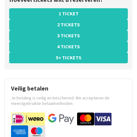
Hoeveel tickets wilt u reserveren?
1 TICKET
2 TICKETS
3 TICKETS
4 TICKETS
5+ TICKETS
Veilig betalen
Je betaling is veilig en beschermd. We accepteren de
meestgebruikte betaalmethoden.