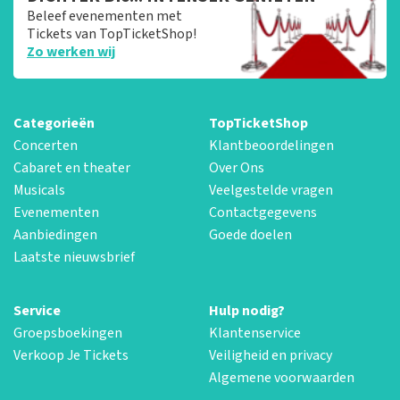
Beleef evenementen met
Tickets van TopTicketShop!
Zo werken wij
Categorieën
TopTicketShop
Concerten
Klantbeoordelingen
Cabaret en theater
Over Ons
Musicals
Veelgestelde vragen
Evenementen
Contactgegevens
Aanbiedingen
Goede doelen
Laatste nieuwsbrief
Service
Hulp nodig?
Groepsboekingen
Klantenservice
Verkoop Je Tickets
Veiligheid en privacy
Algemene voorwaarden