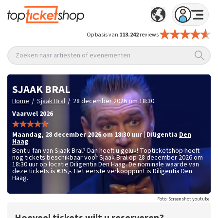
Op basis van
113.242
reviews
Zoeken naar artiesten of evenementen
SJAAK BRAL
/
/
Home
Sjaak Bral
28 december 2026 om 18:30
Vaarwel 2026
maandag
,
28 december 2026 om 18:30
uur
|
Diligentia
Den
Haag
Bent u fan van Sjaak Bral? Dan heeft u geluk! Topticketshop heeft
nog tickets beschikbaar voor Sjaak Bral op 28 december 2026 om
18:30 uur op locatie Diligentia Den Haag. De nominale waarde van
deze tickets is
€35,-
. Het eerste verkooppunt is Diligentia Den
Haag.
Foto: Screenshot youtube