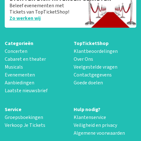
Beleef evenementen met
Tickets van TopTicketShop!
Zo werken wij
Categorieën
TopTicketShop
Concerten
Klantbeoordelingen
Cabaret en theater
Over Ons
Musicals
Veelgestelde vragen
Evenementen
Contactgegevens
Aanbiedingen
Goede doelen
Laatste nieuwsbrief
Service
Hulp nodig?
Groepsboekingen
Klantenservice
Verkoop Je Tickets
Veiligheid en privacy
Algemene voorwaarden