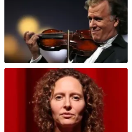
510
laatste 30 minuten
BESTEL NU
Andre Rieu
503
laatste 30 minuten
BESTEL NU