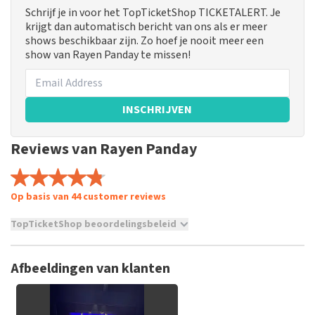
Schrijf je in voor het TopTicketShop TICKETALERT. Je
krijgt dan automatisch bericht van ons als er meer
shows beschikbaar zijn. Zo hoef je nooit meer een
show van Rayen Panday te missen!
INSCHRIJVEN
Reviews van Rayen Panday
Op basis van 44 customer reviews
TopTicketShop beoordelingsbeleid
TopTicketShop verzamelt reviews van echte klanten. Het is
niet mogelijk om een review achter te laten als je geen
Afbeeldingen van klanten
tickets hebt aangeschaft bij TopTicketShop. Reviews met
grof taalgebruik en/of onwaarheden worden niet geplaatst.
Het kan enkele weken duren voordat een review wordt