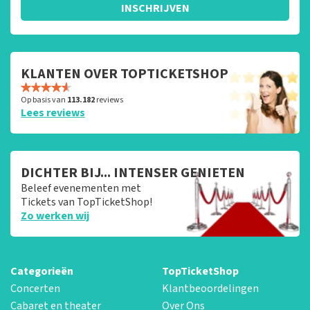
INSCHRIJVEN
KLANTEN OVER TOPTICKETSHOP
Op basis van
113.182
reviews
Lees reviews
DICHTER BIJ... INTENSER GENIETEN
Beleef evenementen met
Tickets van TopTicketShop!
Zo werken wij
Categorieën
TopTicketShop
Concerten
Klantbeoordelingen
Cabaret en theater
Over Ons