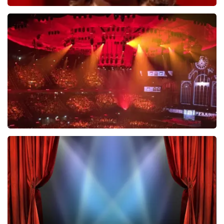
Esther van der Voort
488
laatste 30 minuten
BESTEL NU
Vrienden Van Amstel Live
423
laatste 30 minuten
BESTEL NU