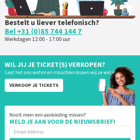
Bestelt u liever telefonisch?
Bel +31 (0)85 744 144 7
Werkdagen 12:00 - 17:00 uur
WIL JIJ JE TICKET(S) VERKOPEN?
Laat het ons weten en misschien kopen wij ze wel van je!
VERKOOP JE TICKETS
Nooit meer een aanbieding missen?
MELD JE AAN VOOR DE NIEUWSBRIEF!