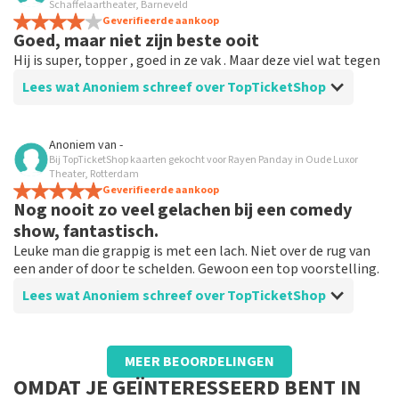
Eenvoudig bestel site
Schaffelaartheater, Barneveld
Tickets eenvoudig te bestellen als een voorstelling is
Geverifieerde aankoop
Goed, maar niet zijn beste ooit
uitverkocht
Hij is super, topper , goed in ze vak . Maar deze viel wat tegen
Lees wat Anoniem schreef over TopTicketShop
Beoordeling van Anoniem over
TopTicketShop
Anoniem
van
-
Bij TopTicketShop kaarten gekocht voor Rayen Panday in Oude Luxor
Prima , maar duur
Theater, Rotterdam
Goede service
Geverifieerde aankoop
Nog nooit zo veel gelachen bij een comedy
show, fantastisch.
Leuke man die grappig is met een lach. Niet over de rug van
een ander of door te schelden. Gewoon een top voorstelling.
Lees wat Anoniem schreef over TopTicketShop
Beoordeling van Anoniem over
TopTicketShop
MEER BEOORDELINGEN
prima.
OMDAT JE GEÏNTERESSEERD BENT IN