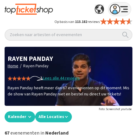
Op basis van
113.182
reviews
Zoeken naar artiesten of evenementen
RAYEN PANDAY
/
Home
Rayen Panday
Lees alle 44 reviews
Rayen Panday heeft meer dan 67 evenementen op dit moment. Mis
de show van Rayen Panday niet en bestel nu direct uw tickets!
Foto: Screenshot youtube
Kalender
Alle Locaties
67
evenementen in
Nederland