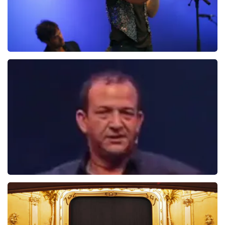
Ilse DeLange
274+
reviews
BEKIJKEN
Najib Amhali
1099+
reviews
BEKIJKEN