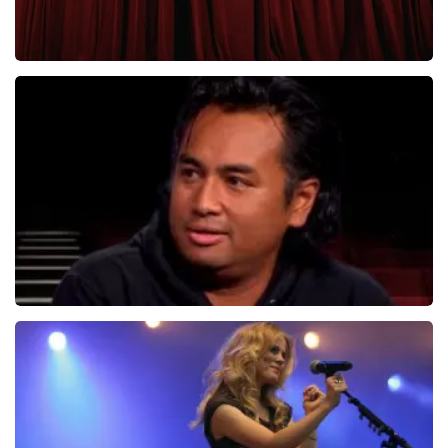
Roue Verveer
280+
reviews
BEKIJKEN
Daniel Arends
876+
reviews
BEKIJKEN