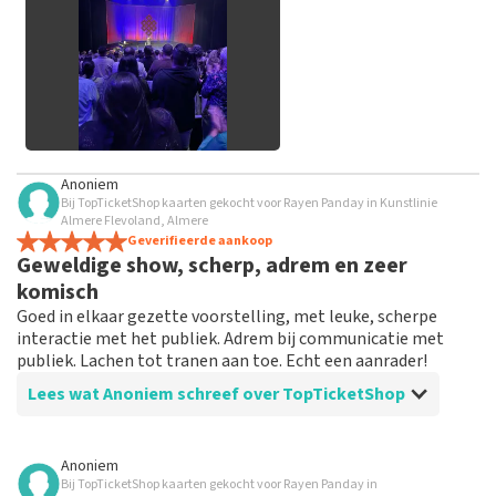
geplaatst.
Alle afbeeldingen van klanten
Anoniem
bekijken
Bij TopTicketShop kaarten gekocht voor Rayen Panday in Kunstlinie
Almere Flevoland, Almere
Geverifieerde aankoop
Geweldige show, scherp, adrem en zeer
komisch
Goed in elkaar gezette voorstelling, met leuke, scherpe
interactie met het publiek. Adrem bij communicatie met
publiek. Lachen tot tranen aan toe. Echt een aanrader!
Lees wat Anoniem schreef over TopTicketShop
Beoordeling van Anoniem over
TopTicketShop
Anoniem
Bij TopTicketShop kaarten gekocht voor Rayen Panday in