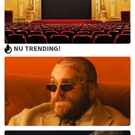
NU TRENDING!
Saturday Night Fever
60
reviews
BEKIJKEN
Teddy Swims