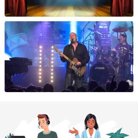
40 45 De Musical
290
laatste 30 minuten
BESTEL NU
Blof
255
laatste 30 minuten
BESTEL NU