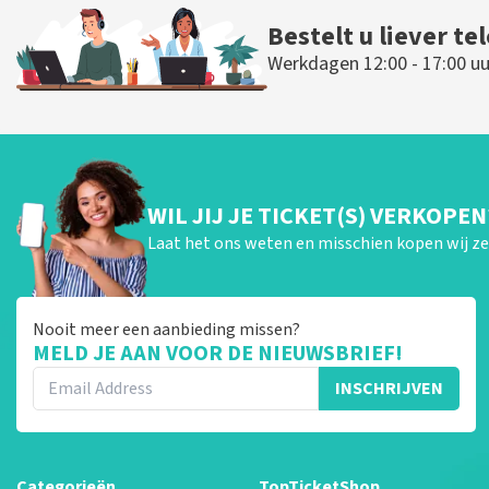
Bestelt u liever te
Werkdagen 12:00 - 17:00 uu
WIL JIJ JE TICKET(S) VERKOPEN
Laat het ons weten en misschien kopen wij ze 
Nooit meer een aanbieding missen?
MELD JE AAN VOOR DE NIEUWSBRIEF!
INSCHRIJVEN
Categorieën
TopTicketShop