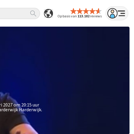
Op basis van
113.182
reviews
i 2027 om 20:15 uur
arderwijk Harderwijk.