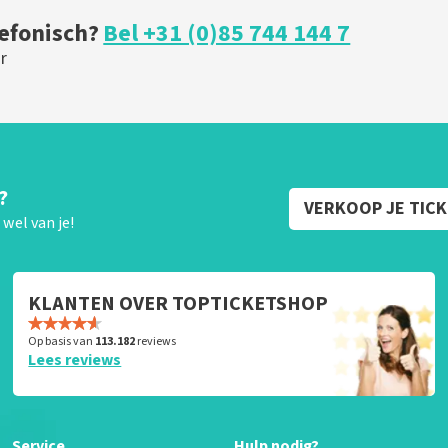
lefonisch?
Bel +31 (0)85 744 144 7
r
?
VERKOOP JE TIC
wel van je!
KLANTEN OVER TOPTICKETSHOP
Op basis van
113.182
reviews
Lees reviews
Service
Hulp nodig?