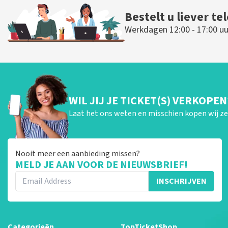
Bestelt u liever te
Werkdagen 12:00 - 17:00 uu
WIL JIJ JE TICKET(S) VERKOPEN
Laat het ons weten en misschien kopen wij ze 
Nooit meer een aanbieding missen?
MELD JE AAN VOOR DE NIEUWSBRIEF!
INSCHRIJVEN
Categorieën
TopTicketShop