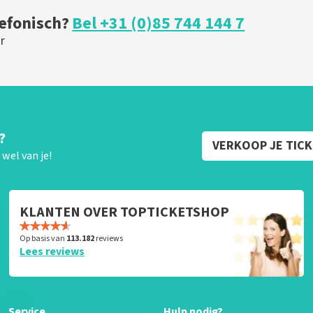
lefonisch?
Bel +31 (0)85 744 144 7
r
?
VERKOOP JE TIC
wel van je!
KLANTEN OVER TOPTICKETSHOP
Op basis van
113.182
reviews
Lees reviews
Service
Hulp nodig?