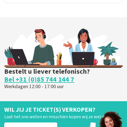
Bestelt u liever telefonisch?
Bel +31 (0)85 744 144 7
Werkdagen 12:00 - 17:00 uur
WIL JIJ JE TICKET(S) VERKOPEN?
Laat het ons weten en misschien kopen wij ze wel van je!