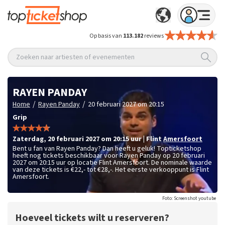
Op basis van
113.182
reviews
Zoeken naar artiesten of evenementen
RAYEN PANDAY
/
/
Home
Rayen Panday
20 februari 2027 om 20:15
Grip
zaterdag
,
20 februari 2027 om 20:15
uur
|
Flint
Amersfoort
Bent u fan van Rayen Panday? Dan heeft u geluk! Topticketshop
heeft nog tickets beschikbaar voor Rayen Panday op 20 februari
2027 om 20:15 uur op locatie Flint Amersfoort. De nominale waarde
van deze tickets is
€22,- tot €28,-
. Het eerste verkooppunt is Flint
Amersfoort.
Foto: Screenshot youtube
Hoeveel tickets wilt u reserveren?