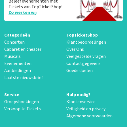
Beleef evenementen met
Tickets van TopTicketShop!
Zo werken wij
Categorieën
TopTicketShop
Concerten
Klantbeoordelingen
Cabaret en theater
Over Ons
Musicals
Veelgestelde vragen
Evenementen
Contactgegevens
Aanbiedingen
Goede doelen
Laatste nieuwsbrief
Service
Hulp nodig?
Groepsboekingen
Klantenservice
Verkoop Je Tickets
Veiligheid en privacy
Algemene voorwaarden