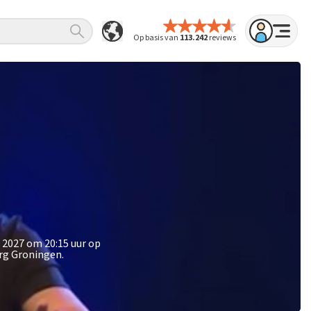
Op basis van
113.242
reviews
 2027 om 20:15 uur op
rg Groningen.