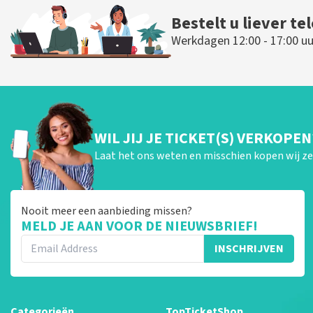
Bestelt u liever te
Werkdagen 12:00 - 17:00 uu
WIL JIJ JE TICKET(S) VERKOPEN
Laat het ons weten en misschien kopen wij ze 
Nooit meer een aanbieding missen?
MELD JE AAN VOOR DE NIEUWSBRIEF!
INSCHRIJVEN
Categorieën
TopTicketShop