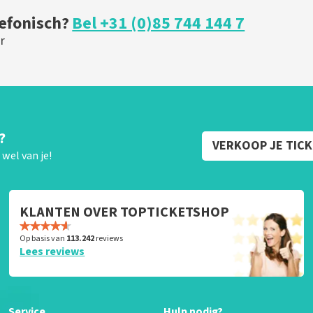
lefonisch?
Bel +31 (0)85 744 144 7
r
?
VERKOOP JE TIC
wel van je!
KLANTEN OVER TOPTICKETSHOP
Op basis van
113.242
reviews
Lees reviews
Service
Hulp nodig?