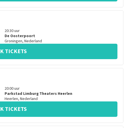
20:30
uur
De Oosterpoort
Groningen
,
Nederland
K TICKETS
20:00
uur
Parkstad Limburg Theaters Heerlen
Heerlen
,
Nederland
K TICKETS