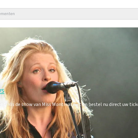
nementen
ws
. Mis de show van Miss Montreal niet en bestel nu direct uw tick