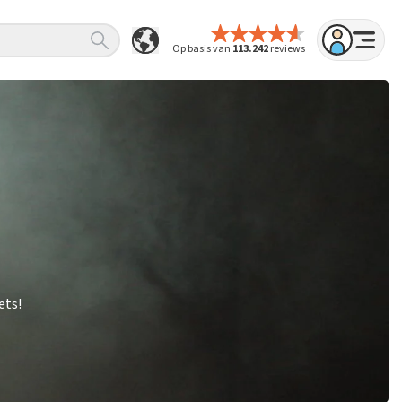
Op basis van
113.242
reviews
ets!