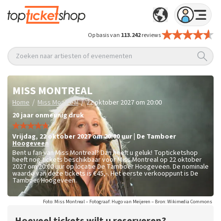
Op basis van
113.242
reviews
Zoeken naar artiesten of evenementen
MISS MONTREAL
/
/
Home
Miss Montreal
22 oktober 2027 om 20:00
20 jaar onmeunig druk
vrijdag
,
22 oktober 2027 om 20:00
uur
|
De Tamboer
Hoogeveen
Bent u fan van Miss Montreal? Dan heeft u geluk! Topticketshop
heeft nog tickets beschikbaar voor Miss Montreal op 22 oktober
2027 om 20:00 uur op locatie De Tamboer Hoogeveen. De nominale
waarde van deze tickets is
€45,-
. Het eerste verkooppunt is De
Tamboer Hoogeveen.
Foto: Miss Montreal – Fotograaf: Hugo van Meijeren – Bron: Wikimedia Commons