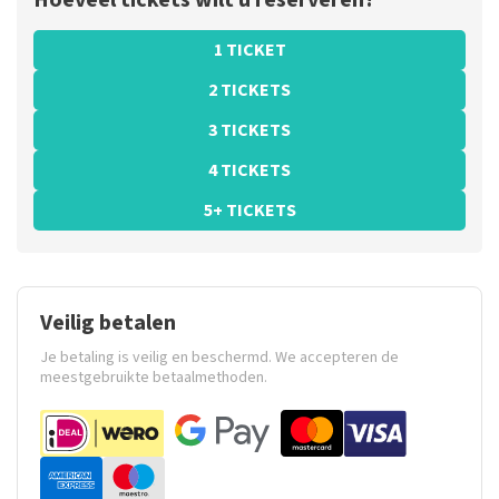
Hoeveel tickets wilt u reserveren?
1 TICKET
2 TICKETS
3 TICKETS
4 TICKETS
5+ TICKETS
Veilig betalen
Je betaling is veilig en beschermd. We accepteren de
meestgebruikte betaalmethoden.