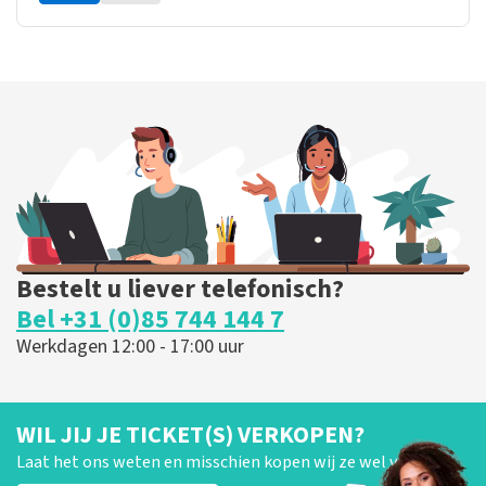
Bestelt u liever telefonisch?
Bel +31 (0)85 744 144 7
Werkdagen 12:00 - 17:00 uur
WIL JIJ JE TICKET(S) VERKOPEN?
Laat het ons weten en misschien kopen wij ze wel van je!