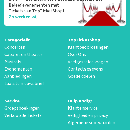
Beleef evenementen met
Tickets van TopTicketShop!
Zo werken wij
Categorieën
TopTicketShop
Concerten
Klantbeoordelingen
Cabaret en theater
Over Ons
Musicals
Veelgestelde vragen
Evenementen
Contactgegevens
Aanbiedingen
Goede doelen
Laatste nieuwsbrief
Service
Hulp nodig?
Groepsboekingen
Klantenservice
Verkoop Je Tickets
Veiligheid en privacy
Algemene voorwaarden