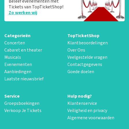
Beleef evenementen met
Tickets van TopTicketShop!
Zo werken wij
Categorieën
TopTicketShop
Concerten
Klantbeoordelingen
Cabaret en theater
Over Ons
Musicals
Veelgestelde vragen
Evenementen
Contactgegevens
Aanbiedingen
Goede doelen
Laatste nieuwsbrief
Service
Hulp nodig?
Groepsboekingen
Klantenservice
Verkoop Je Tickets
Veiligheid en privacy
Algemene voorwaarden