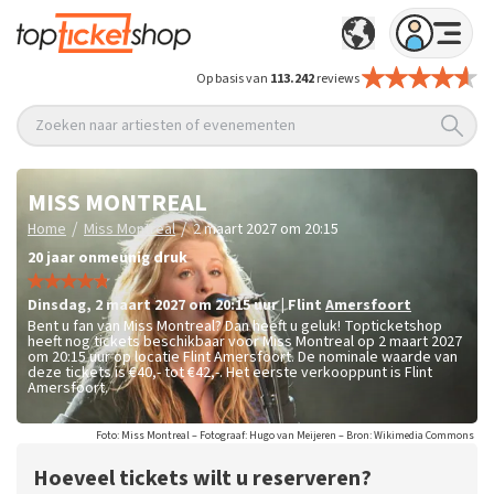
Op basis van
113.242
reviews
Zoeken naar artiesten of evenementen
MISS MONTREAL
/
/
Home
Miss Montreal
2 maart 2027 om 20:15
20 jaar onmeunig druk
dinsdag
,
2 maart 2027 om 20:15
uur
|
Flint
Amersfoort
Bent u fan van Miss Montreal? Dan heeft u geluk! Topticketshop
heeft nog tickets beschikbaar voor Miss Montreal op 2 maart 2027
om 20:15 uur op locatie Flint Amersfoort. De nominale waarde van
deze tickets is
€40,- tot €42,-
. Het eerste verkooppunt is Flint
Amersfoort.
Foto: Miss Montreal – Fotograaf: Hugo van Meijeren – Bron: Wikimedia Commons
Hoeveel tickets wilt u reserveren?