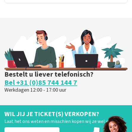
Bestelt u liever telefonisch?
Bel +31 (0)85 744 144 7
Werkdagen 12:00 - 17:00 uur
WIL JIJ JE TICKET(S) VERKOPEN?
Laat het ons weten en misschien kopen wij ze wel van je!