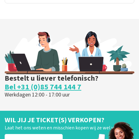
Bestelt u liever telefonisch?
Bel +31 (0)85 744 144 7
Werkdagen 12:00 - 17:00 uur
WIL JIJ JE TICKET(S) VERKOPEN?
Laat het ons weten en misschien kopen wij ze wel van je!