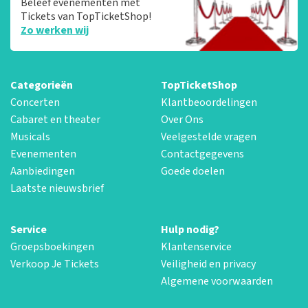
Beleef evenementen met
Tickets van TopTicketShop!
Zo werken wij
Categorieën
TopTicketShop
Concerten
Klantbeoordelingen
Cabaret en theater
Over Ons
Musicals
Veelgestelde vragen
Evenementen
Contactgegevens
Aanbiedingen
Goede doelen
Laatste nieuwsbrief
Service
Hulp nodig?
Groepsboekingen
Klantenservice
Verkoop Je Tickets
Veiligheid en privacy
Algemene voorwaarden