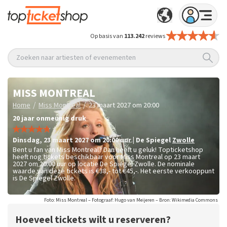
Op basis van
113.242
reviews
Zoeken naar artiesten of evenementen
MISS MONTREAL
/
/
Home
Miss Montreal
23 maart 2027 om 20:00
20 jaar onmeunig druk
dinsdag
,
23 maart 2027 om 20:00
uur
|
De Spiegel
Zwolle
Bent u fan van Miss Montreal? Dan heeft u geluk! Topticketshop
heeft nog tickets beschikbaar voor Miss Montreal op 23 maart
2027 om 20:00 uur op locatie De Spiegel Zwolle. De nominale
waarde van deze tickets is
€38,- tot €45,-
. Het eerste verkooppunt
is De Spiegel Zwolle.
Foto: Miss Montreal – Fotograaf: Hugo van Meijeren – Bron: Wikimedia Commons
Hoeveel tickets wilt u reserveren?