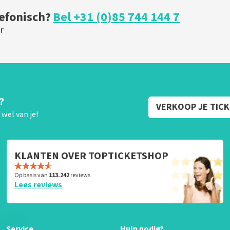
lefonisch?
Bel +31 (0)85 744 144 7
r
?
VERKOOP JE TIC
wel van je!
KLANTEN OVER TOPTICKETSHOP
Op basis van
113.242
reviews
Lees reviews
Service
Hulp nodig?