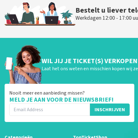
Bestelt u liever te
Werkdagen 12:00 - 17:00 uu
WIL JIJ JE TICKET(S) VERKOPEN
Laat het ons weten en misschien kopen wij ze 
Nooit meer een aanbieding missen?
MELD JE AAN VOOR DE NIEUWSBRIEF!
INSCHRIJVEN
Categorieën
TopTicketShop