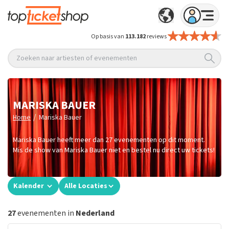
Op basis van
113.182
reviews
Zoeken naar artiesten of evenementen
MARISKA BAUER
/
Home
Mariska Bauer
Mariska Bauer heeft meer dan 27 evenementen op dit moment.
Mis de show van Mariska Bauer niet en bestel nu direct uw tickets!
Kalender
Alle Locaties
27
evenementen in
Nederland