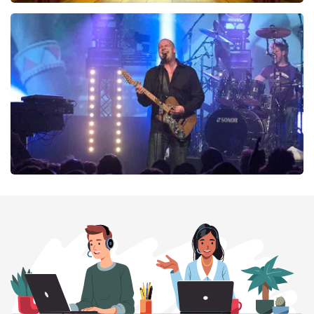
40 45 De Musical
290
laatste 30 minuten
BESTEL NU
Blof
255
laatste 30 minuten
BESTEL NU