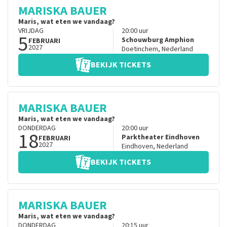
MARISKA BAUER
Maris, wat eten we vandaag?
VRIJDAG
20:00
uur
5
Schouwburg Amphion
FEBRUARI
2027
Doetinchem
,
Nederland
BEKIJK TICKETS
MARISKA BAUER
Maris, wat eten we vandaag?
DONDERDAG
20:00
uur
18
Parktheater Eindhoven
FEBRUARI
2027
Eindhoven
,
Nederland
BEKIJK TICKETS
MARISKA BAUER
Maris, wat eten we vandaag?
DONDERDAG
20:15
uur