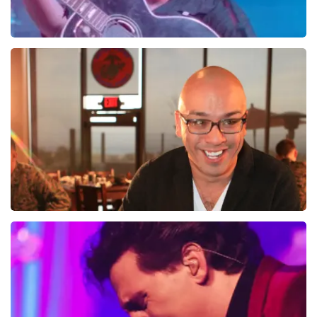
Luke Combs
16
reviews
BEKIJKEN
Jo Koy
12
reviews
BEKIJKEN