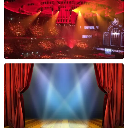
488
laatste 30 minuten
BESTEL NU
Vrienden Van Amstel Live
423
laatste 30 minuten
BESTEL NU