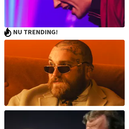
NU TRENDING!
Bouke And The Elvis Matters Band
961+
reviews
BEKIJKEN
Teddy Swims
510
laatste 30 minuten