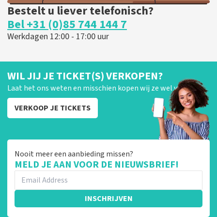
Bestelt u liever telefonisch?
Bel +31 (0)85 744 144 7
Werkdagen 12:00 - 17:00 uur
WIL JIJ JE TICKET(S) VERKOPEN?
Laat het ons weten en misschien kopen wij ze wel van je!
VERKOOP JE TICKETS
Nooit meer een aanbieding missen?
MELD JE AAN VOOR DE NIEUWSBRIEF!
INSCHRIJVEN