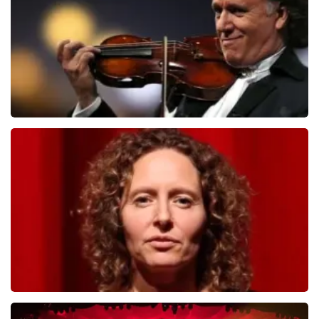
BESTEL NU
Andre Rieu
503
laatste 30 minuten
BESTEL NU
Esther van der Voort