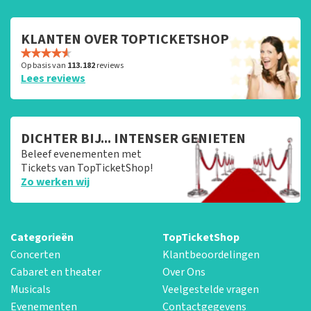
KLANTEN OVER TOPTICKETSHOP
Op basis van
113.182
reviews
Lees reviews
DICHTER BIJ... INTENSER GENIETEN
Beleef evenementen met
Tickets van TopTicketShop!
Zo werken wij
Categorieën
TopTicketShop
Concerten
Klantbeoordelingen
Cabaret en theater
Over Ons
Musicals
Veelgestelde vragen
Evenementen
Contactgegevens