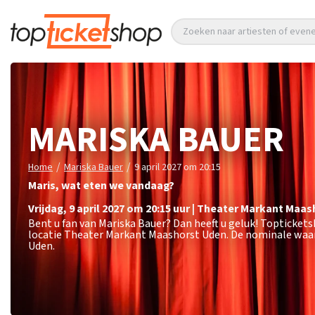
Zoeken naar artiesten of eve
MARISKA BAUER
/
/
Home
Mariska Bauer
9 april 2027 om 20:15
Maris, wat eten we vandaag?
vrijdag
,
9 april 2027 om 20:15
uur
|
Theater Markant Maas
Bent u fan van Mariska Bauer? Dan heeft u geluk! Toptickets
locatie Theater Markant Maashorst Uden. De nominale waard
Uden.