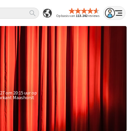
Op basis van
113.242
reviews
027 om 20:15 uur op
Markant Maashorst