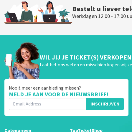
Bestelt u liever te
Werkdagen 12:00 - 17:00 uu
WIL JIJ JE TICKET(S) VERKOPEN
Laat het ons weten en misschien kopen wij ze 
Nooit meer een aanbieding missen?
MELD JE AAN VOOR DE NIEUWSBRIEF!
INSCHRIJVEN
Categorieën
TopTicketShop