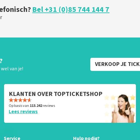
lefonisch?
Bel +31 (0)85 744 144 7
r
?
VERKOOP JE TIC
wel van je!
KLANTEN OVER TOPTICKETSHOP
Op basis van
113.242
reviews
Lees reviews
Service
Hulp nodig?