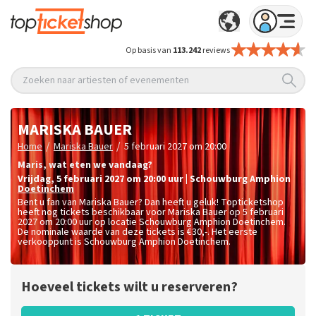
Op basis van
113.242
reviews
Zoeken naar artiesten of evenementen
MARISKA BAUER
/
/
Home
Mariska Bauer
5 februari 2027 om 20:00
Maris, wat eten we vandaag?
vrijdag
,
5 februari 2027 om 20:00
uur
|
Schouwburg Amphion
Doetinchem
Bent u fan van Mariska Bauer? Dan heeft u geluk! Topticketshop
heeft nog tickets beschikbaar voor Mariska Bauer op 5 februari
2027 om 20:00 uur op locatie Schouwburg Amphion Doetinchem.
De nominale waarde van deze tickets is
€30,-
. Het eerste
verkooppunt is Schouwburg Amphion Doetinchem.
Hoeveel tickets wilt u reserveren?