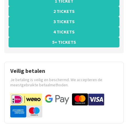
1 TICKET
2 TICKETS
3 TICKETS
4 TICKETS
5+ TICKETS
Veilig betalen
Je betaling is veilig en beschermd. We accepteren de
meestgebruikte betaalmethoden.