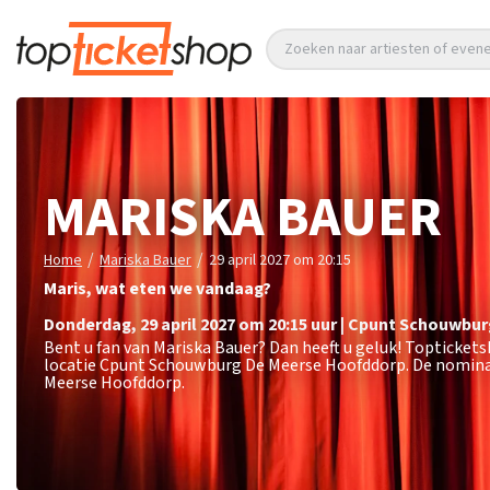
Zoeken naar artiesten of eve
MARISKA BAUER
/
/
Home
Mariska Bauer
29 april 2027 om 20:15
Maris, wat eten we vandaag?
donderdag
,
29 april 2027 om 20:15
uur
|
Cpunt Schouwbur
Bent u fan van Mariska Bauer? Dan heeft u geluk! Toptickets
locatie Cpunt Schouwburg De Meerse Hoofddorp. De nominal
Meerse Hoofddorp.