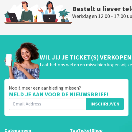
Bestelt u liever te
Werkdagen 12:00 - 17:00 uu
WIL JIJ JE TICKET(S) VERKOPEN
Laat het ons weten en misschien kopen wij ze 
Nooit meer een aanbieding missen?
MELD JE AAN VOOR DE NIEUWSBRIEF!
INSCHRIJVEN
Categorieën
TopTicketShop