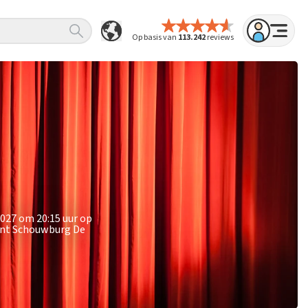
Op basis van
113.242
reviews
2027 om 20:15 uur op
punt Schouwburg De