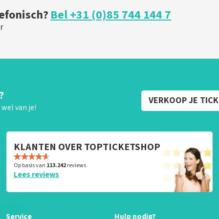
lefonisch?
Bel +31 (0)85 744 144 7
r
?
VERKOOP JE TIC
wel van je!
KLANTEN OVER TOPTICKETSHOP
Op basis van
113.242
reviews
Lees reviews
Service
Hulp nodig?