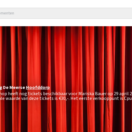
nementen
g De Meerse
Hoofddorp
hop heeft nog tickets beschikbaar voor Mariska Bauer op 29 april 
e waarde van deze tickets is
€30,-
. Het eerste verkooppunt is C