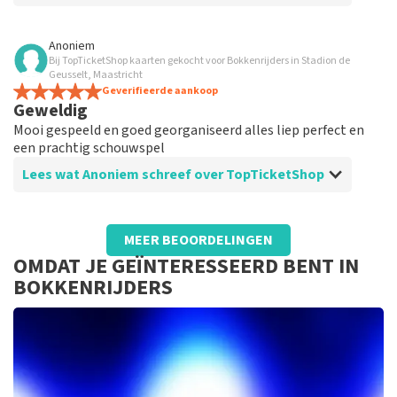
Beoordeling van Anoniem over
TopTicketShop
Anoniem
Bij TopTicketShop kaarten gekocht voor Bokkenrijders in Stadion de
Goed, duidelijk en betrouwbaar
Geusselt, Maastricht
TopTicketShop is een goed en betrouwbaar bureau om
Geverifieerde aankoop
Geweldig
je tickets te kopen
Mooi gespeeld en goed georganiseerd alles liep perfect en
een prachtig schouwspel
Lees wat Anoniem schreef over TopTicketShop
Beoordeling van Anoniem over
TopTicketShop
MEER BEOORDELINGEN
Goed geregeld
OMDAT JE GEÏNTERESSEERD BENT IN
Alles in kannen en kruiken, de parkeerplaats was ook
BOKKENRIJDERS
prima geregeld en niet ver lopen