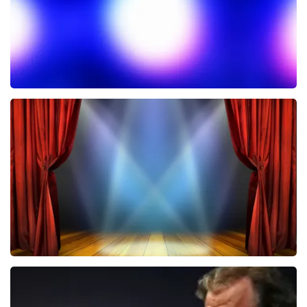
Het Geluk van Limburg
225+
reviews
BEKIJKEN
40 45 De Musical
2588+
reviews