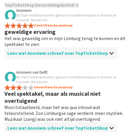
TopTicketShop beoordelingsbeleid
Anoniem
Bij TopTicketShop kaarten gekocht voor Bokkenrijders in Stadion de
TopTicketShop verzamelt reviews van echte klanten. Het is
Geusselt, Maastricht
niet mogelijk om een review achter te laten als je geen
Geverifieerde aankoop
tickets hebt aangeschaft bij TopTicketShop. Reviews met
geweldige ervaring
grof taalgebruik en/of onwaarheden worden niet geplaatst.
Het was geweldig om in mijn Limburg terug te komen en dit
Het kan enkele weken duren voordat een review wordt
spektakel te zien
geplaatst.
Lees wat Anoniem schreef over TopTicketShop
Beoordeling van Anoniem over
TopTicketShop
Anoniem
van
Delft
Bij TopTicketShop kaarten gekocht voor Bokkenrijders in Stadion de
makkelijk te bestellen
Geusselt, Maastricht
het was makkelijk om de tickets te bestellen en alles
Geverifieerde aankoop
Veel spektakel, maar als musical niet
was heel duidelijk
overtuigend
Mooi totaalbeeld, maar het was qua inhoud wat
teleurstellend. Zon Limburgse sage verdient meer mystiek.
Muzikaal (zang) was ook niet altijd overtuigend.
Lees wat Anoniem schreef over TopTicketShop