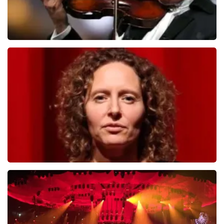
Andre Rieu
503
laatste 30 minuten
BESTEL NU
Esther van der Voort
488
laatste 30 minuten
BESTEL NU