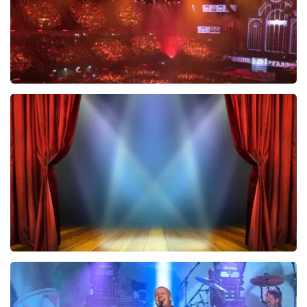
Vrienden Van Amstel Live
423
laatste 30 minuten
BESTEL NU
40 45 De Musical
290
laatste 30 minuten