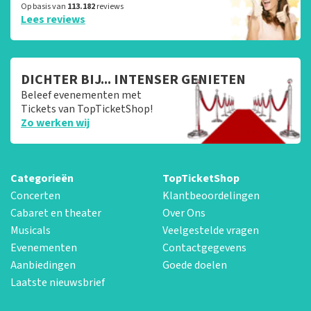
Op basis van
113.182
reviews
Lees reviews
DICHTER BIJ... INTENSER GENIETEN
Beleef evenementen met
Tickets van TopTicketShop!
Zo werken wij
Categorieën
TopTicketShop
Concerten
Klantbeoordelingen
Cabaret en theater
Over Ons
Musicals
Veelgestelde vragen
Evenementen
Contactgegevens
Aanbiedingen
Goede doelen
Laatste nieuwsbrief