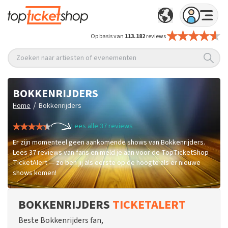
Op basis van
113.182
reviews
Zoeken naar artiesten of evenementen
BOKKENRIJDERS
/
Home
Bokkenrijders
Lees alle 37 reviews
Er zijn momenteel geen aankomende shows van Bokkenrijders.
Lees 37 reviews van fans en meld je aan voor de TopTicketShop
TicketAlert — zo ben jij als eerste op de hoogte als er nieuwe
shows komen!
BOKKENRIJDERS
TICKETALERT
Beste Bokkenrijders fan,