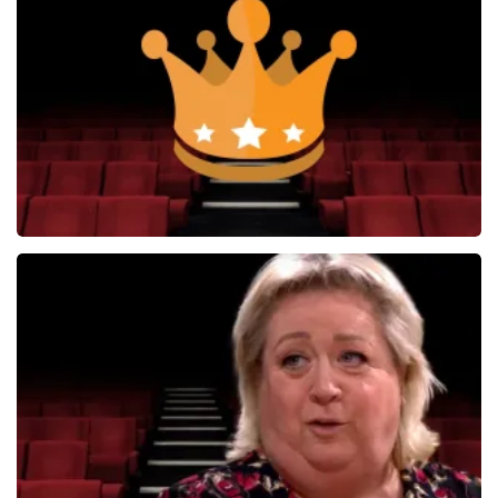
59
reviews
BEKIJKEN
Soldaat van Oranje
6648+
reviews
BEKIJKEN