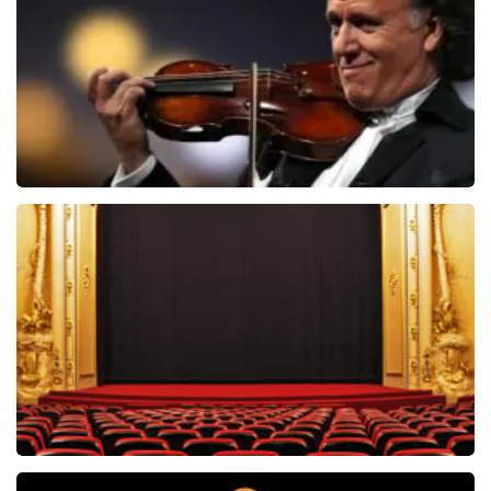
BEKIJKEN
Andre Rieu
5606+
reviews
BEKIJKEN
Willem van Oranje