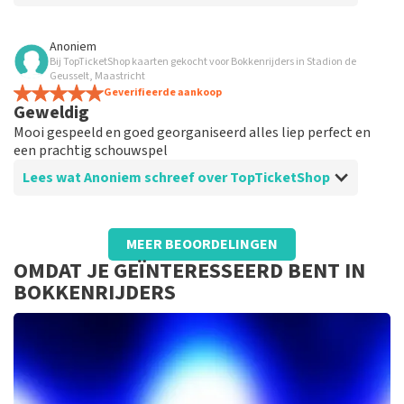
Beoordeling van Anoniem over
TopTicketShop
Anoniem
Bij TopTicketShop kaarten gekocht voor Bokkenrijders in Stadion de
Goed, duidelijk en betrouwbaar
Geusselt, Maastricht
TopTicketShop is een goed en betrouwbaar bureau om
Geverifieerde aankoop
Geweldig
je tickets te kopen
Mooi gespeeld en goed georganiseerd alles liep perfect en
een prachtig schouwspel
Lees wat Anoniem schreef over TopTicketShop
Beoordeling van Anoniem over
TopTicketShop
MEER BEOORDELINGEN
Goed geregeld
OMDAT JE GEÏNTERESSEERD BENT IN
Alles in kannen en kruiken, de parkeerplaats was ook
BOKKENRIJDERS
prima geregeld en niet ver lopen