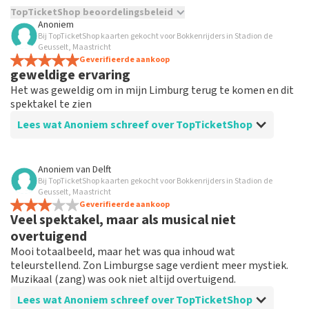
TopTicketShop beoordelingsbeleid
Anoniem
Bij TopTicketShop kaarten gekocht voor Bokkenrijders in Stadion de
TopTicketShop verzamelt reviews van echte klanten. Het is
Geusselt, Maastricht
niet mogelijk om een review achter te laten als je geen
Geverifieerde aankoop
tickets hebt aangeschaft bij TopTicketShop. Reviews met
geweldige ervaring
grof taalgebruik en/of onwaarheden worden niet geplaatst.
Het was geweldig om in mijn Limburg terug te komen en dit
Het kan enkele weken duren voordat een review wordt
spektakel te zien
geplaatst.
Lees wat Anoniem schreef over TopTicketShop
Beoordeling van Anoniem over
TopTicketShop
Anoniem
van
Delft
Bij TopTicketShop kaarten gekocht voor Bokkenrijders in Stadion de
makkelijk te bestellen
Geusselt, Maastricht
het was makkelijk om de tickets te bestellen en alles
Geverifieerde aankoop
Veel spektakel, maar als musical niet
was heel duidelijk
overtuigend
Mooi totaalbeeld, maar het was qua inhoud wat
teleurstellend. Zon Limburgse sage verdient meer mystiek.
Muzikaal (zang) was ook niet altijd overtuigend.
Lees wat Anoniem schreef over TopTicketShop