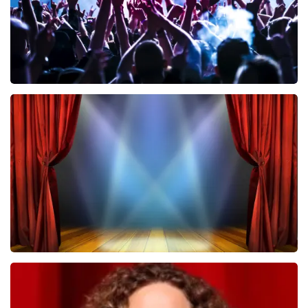
Megadeth
443
laatste 30 minuten
BESTEL NU
40 45 De Musical
432
laatste 30 minuten