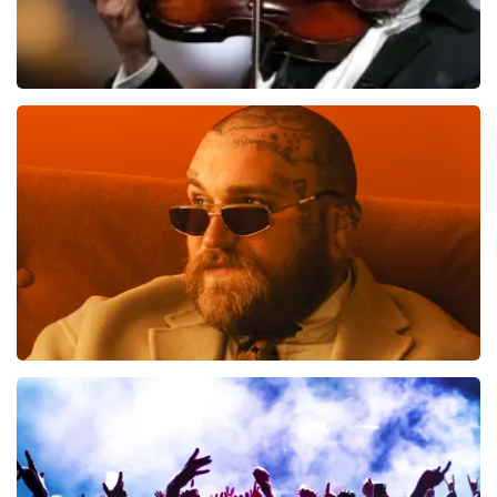
Andre Rieu
957
laatste 30 minuten
BESTEL NU
Teddy Swims
796
laatste 30 minuten
BESTEL NU