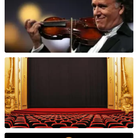
BEKIJKEN
Andre Rieu
5618+
reviews
BEKIJKEN
Willem van Oranje