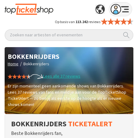
Op basis van
113.242
reviews
Zoeken naar artiesten of evenementen
BOKKENRIJDERS
/
Home
Bokkenrijders
Lees alle 37 reviews
Er zijn momenteel geen aankomende shows van Bokkenrijders.
Lees 37 reviews van fans en meld je aan voor de TopTicketShop
TicketAlert — zo ben jij als eerste op de hoogte als er nieuwe
shows komen!
BOKKENRIJDERS
TICKETALERT
Beste Bokkenrijders fan,