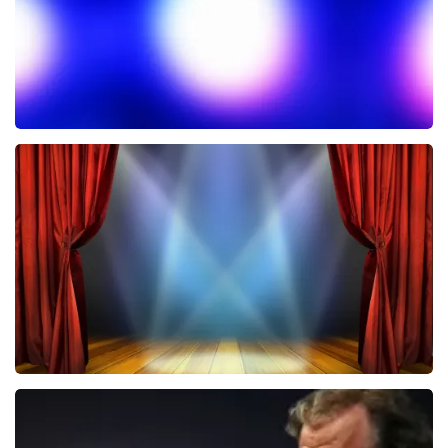
Het Geluk van Limburg
225+
reviews
BEKIJKEN
40 45 De Musical
2588+
reviews