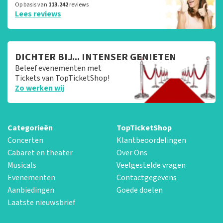
Op basis van
113.242
reviews
Lees reviews
DICHTER BIJ... INTENSER GENIETEN
Beleef evenementen met
Tickets van TopTicketShop!
Zo werken wij
Categorieën
TopTicketShop
Concerten
Klantbeoordelingen
Cabaret en theater
Over Ons
Musicals
Veelgestelde vragen
Evenementen
Contactgegevens
Aanbiedingen
Goede doelen
Laatste nieuwsbrief