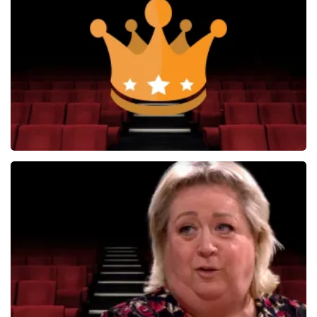
59
reviews
BEKIJKEN
Soldaat van Oranje
6649+
reviews
BEKIJKEN