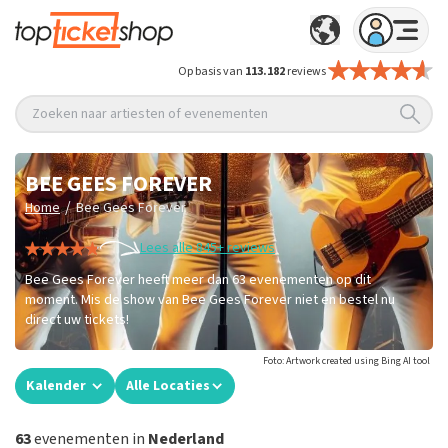
Op basis van
113.182
reviews
Zoeken naar artiesten of evenementen
BEE GEES FOREVER
/
Home
Bee Gees Forever
Lees alle 845+ reviews
Bee Gees Forever heeft meer dan 63 evenementen op dit
moment. Mis de show van Bee Gees Forever niet en bestel nu
direct uw tickets!
Foto: Artwork created using Bing AI tool
Kalender
Alle Locaties
63
evenementen in
Nederland