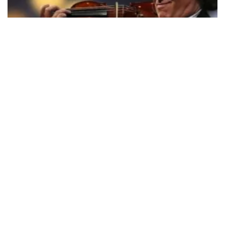
Andre Rieu
5606+
reviews
BEKIJKEN
Malle Babbe
704+
reviews