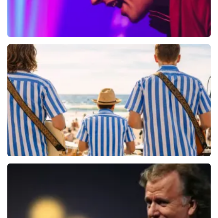
Bouke And The Elvis Matters Band
961+
reviews
BEKIJKEN
Beach Boys Best
206+
reviews
BEKIJKEN