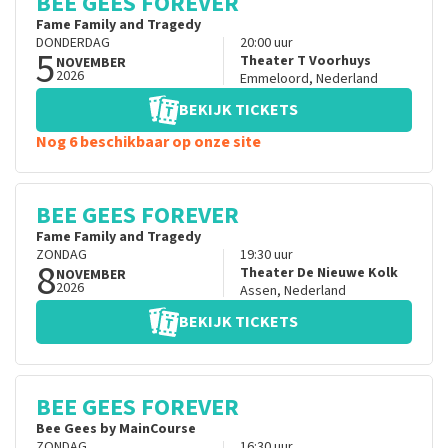
BEE GEES FOREVER
Fame Family and Tragedy
DONDERDAG
20:00
uur
5
Theater T Voorhuys
NOVEMBER
2026
Emmeloord
,
Nederland
BEKIJK TICKETS
Nog 6 beschikbaar op onze site
BEE GEES FOREVER
Fame Family and Tragedy
ZONDAG
19:30
uur
8
Theater De Nieuwe Kolk
NOVEMBER
2026
Assen
,
Nederland
BEKIJK TICKETS
BEE GEES FOREVER
Bee Gees by MainCourse
ZONDAG
16:30
uur