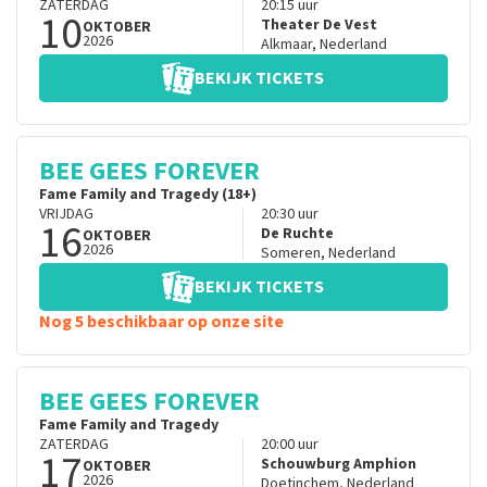
ZATERDAG
20:15
uur
10
Theater De Vest
OKTOBER
2026
Alkmaar
,
Nederland
BEKIJK TICKETS
BEE GEES FOREVER
Fame Family and Tragedy (18+)
VRIJDAG
20:30
uur
16
De Ruchte
OKTOBER
2026
Someren
,
Nederland
BEKIJK TICKETS
Nog 5 beschikbaar op onze site
BEE GEES FOREVER
Fame Family and Tragedy
ZATERDAG
20:00
uur
17
Schouwburg Amphion
OKTOBER
2026
Doetinchem
,
Nederland