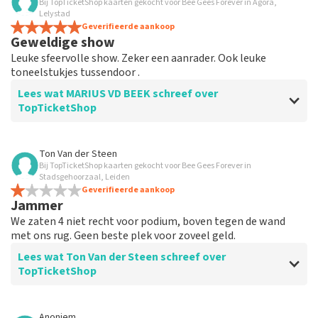
Bij TopTicketShop kaarten gekocht voor Bee Gees Forever in Agora,
Lelystad
Geverifieerde aankoop
Geweldige show
Leuke sfeervolle show. Zeker een aanrader. Ook leuke
toneelstukjes tussendoor .
Lees wat MARIUS VD BEEK schreef over
TopTicketShop
Beoordeling van MARIUS VD BEEK over
TopTicketShop
Ton Van der Steen
Bij TopTicketShop kaarten gekocht voor Bee Gees Forever in
Prima
Stadsgehoorzaal, Leiden
Ging prima. Geen bijzonderheden te benoemen zoals
Geverifieerde aankoop
Jammer
het hoort bij online aankopen
We zaten 4 niet recht voor podium, boven tegen de wand
met ons rug. Geen beste plek voor zoveel geld.
Lees wat Ton Van der Steen schreef over
TopTicketShop
Beoordeling van Ton Van der Steen over
TopTicketShop
Anoniem