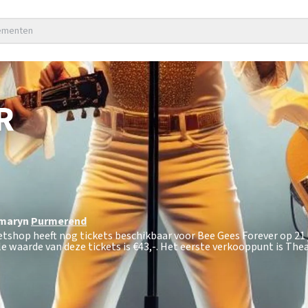
nementen
R
rmaryn
Purmerend
etshop heeft nog tickets beschikbaar voor Bee Gees Forever op 21
 waarde van deze tickets is
€43,-
. Het eerste verkooppunt is Th