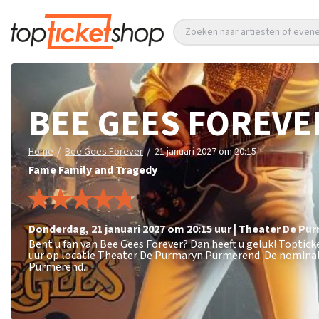
Zoeken naar artiesten of eve
BEE GEES FOREVE
/
/
Home
Bee Gees Forever
21 januari 2027 om 20:15
Fame Family and Tragedy
donderdag
,
21 januari 2027 om 20:15
uur
|
Theater De Pu
Bent u fan van Bee Gees Forever? Dan heeft u geluk! Toptick
uur op locatie Theater De Purmaryn Purmerend. De nominale
Purmerend.