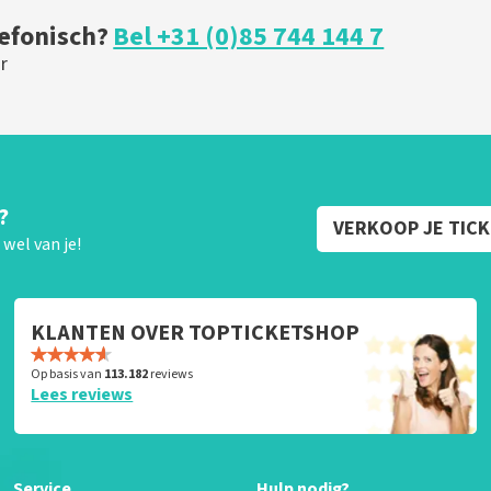
lefonisch?
Bel +31 (0)85 744 144 7
r
?
VERKOOP JE TIC
wel van je!
KLANTEN OVER TOPTICKETSHOP
Op basis van
113.182
reviews
Lees reviews
Service
Hulp nodig?