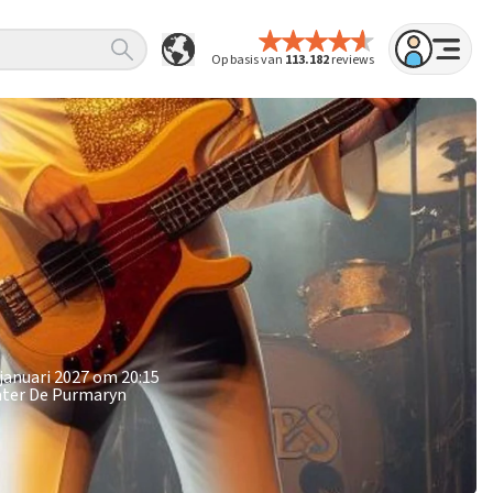
Op basis van
113.182
reviews
 januari 2027 om 20:15
eater De Purmaryn