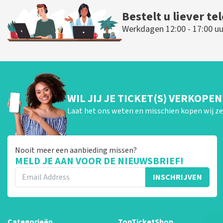
Bestelt u liever te
Werkdagen 12:00 - 17:00 uu
WIL JIJ JE TICKET(S) VERKOPEN
Laat het ons weten en misschien kopen wij ze 
Nooit meer een aanbieding missen?
MELD JE AAN VOOR DE NIEUWSBRIEF!
INSCHRIJVEN
Categorieën
TopTicketShop