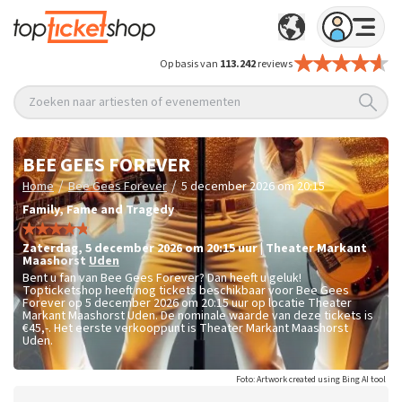
Op basis van
113.242
reviews
Zoeken naar artiesten of evenementen
BEE GEES FOREVER
/
/
Home
Bee Gees Forever
5 december 2026 om 20:15
Family, Fame and Tragedy
zaterdag
,
5 december 2026 om 20:15
uur
|
Theater Markant
Maashorst
Uden
Bent u fan van Bee Gees Forever? Dan heeft u geluk!
Topticketshop heeft nog tickets beschikbaar voor Bee Gees
Forever op 5 december 2026 om 20:15 uur op locatie Theater
Markant Maashorst Uden. De nominale waarde van deze tickets is
€45,-
. Het eerste verkooppunt is Theater Markant Maashorst
Uden.
Foto: Artwork created using Bing AI tool