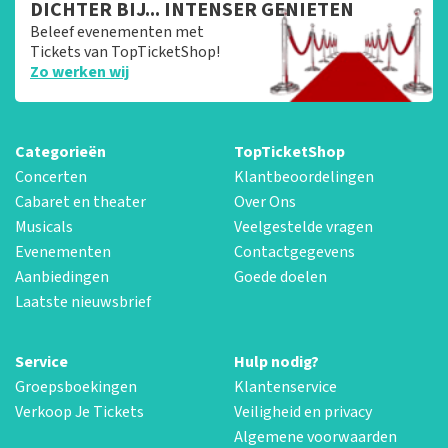
DICHTER BIJ... INTENSER GENIETEN
Beleef evenementen met
Tickets van TopTicketShop!
Zo werken wij
Categorieën
TopTicketShop
Concerten
Klantbeoordelingen
Cabaret en theater
Over Ons
Musicals
Veelgestelde vragen
Evenementen
Contactgegevens
Aanbiedingen
Goede doelen
Laatste nieuwsbrief
Service
Hulp nodig?
Groepsboekingen
Klantenservice
Verkoop Je Tickets
Veiligheid en privacy
Algemene voorwaarden