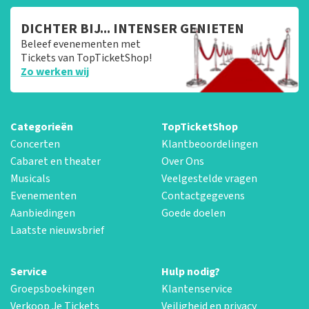
DICHTER BIJ... INTENSER GENIETEN
Beleef evenementen met
Tickets van TopTicketShop!
Zo werken wij
Categorieën
TopTicketShop
Concerten
Klantbeoordelingen
Cabaret en theater
Over Ons
Musicals
Veelgestelde vragen
Evenementen
Contactgegevens
Aanbiedingen
Goede doelen
Laatste nieuwsbrief
Service
Hulp nodig?
Groepsboekingen
Klantenservice
Verkoop Je Tickets
Veiligheid en privacy