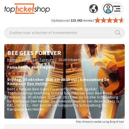
Op basis van
113.242
reviews
Zoeken naar artiesten of evenementen
BEE GEES FOREVER
/
/
Home
Bee Gees Forever
30 oktober 2026 om 20:15
Fame Family and Tragedy
vrijdag
,
30 oktober 2026 om 20:15
uur
|
Schouwburg De
Kampanje
Den Helder
Bent u fan van Bee Gees Forever? Dan heeft u geluk!
Topticketshop heeft nog tickets beschikbaar voor Bee Gees
Forever op 30 oktober 2026 om 20:15 uur op locatie Schouwburg
De Kampanje Den Helder. De nominale waarde van deze tickets is
€41,- tot €43,-
. Het eerste verkooppunt is Schouwburg De
Kampanje Den Helder.
Foto: Artwork created using Bing AI tool