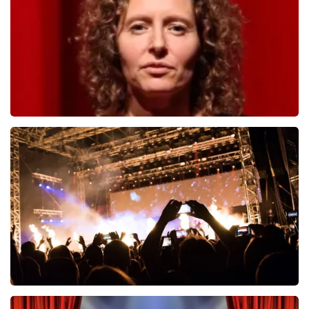
BESTEL NU
Esther van der Voort
546
laatste 30 minuten
BESTEL NU
Don Omar