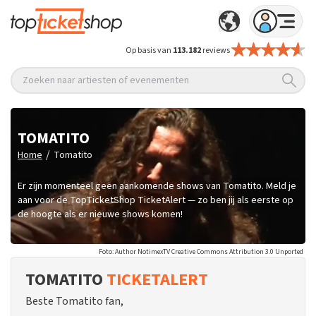
Op basis van
113.182
reviews
Zoeken naar artiesten of evenementen
TOMATITO
/
Home
Tomatito
Er zijn momenteel geen aankomende shows van Tomatito. Meld je
aan voor de TopTicketShop TicketAlert — zo ben jij als eerste op
de hoogte als er nieuwe shows komen!
Foto: Author NotimexTV Creative Commons Attribution 3.0 Unported
TOMATITO
TICKETALERT
Beste Tomatito fan,