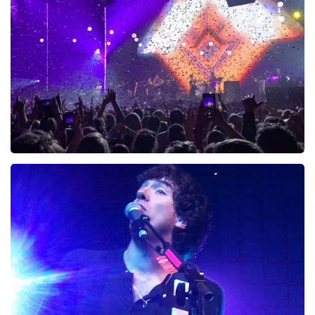
Zucchero
20
reviews
BEKIJKEN
Wishbone Ash
1
reviews
BEKIJKEN