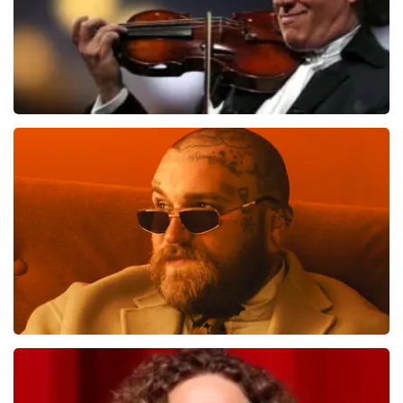
Andre Rieu
1138
laatste 30 minuten
BESTEL NU
Teddy Swims
817
laatste 30 minuten