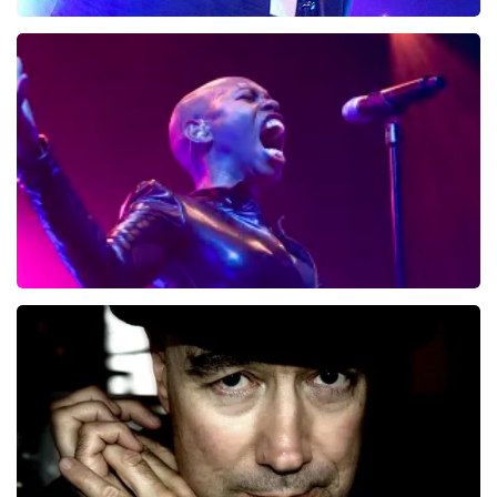
Snow Patrol
68
reviews
BEKIJKEN
Skunk Anansie
4
reviews
BEKIJKEN