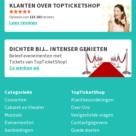
KLANTEN OVER TOPTICKETSHOP
Op basis van
113.182
reviews
Lees reviews
DICHTER BIJ... INTENSER GENIETEN
Beleef evenementen met
Tickets van TopTicketShop!
Zo werken wij
Categorieën
TopTicketShop
Concerten
Klantbeoordelingen
Cabaret en theater
Over Ons
Musicals
Veelgestelde vragen
Evenementen
Contactgegevens
Aanbiedingen
Goede doelen