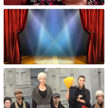
Christel De Laat
1153+
reviews
BEKIJKEN
40 45 De Musical
2588+
reviews
BEKIJKEN