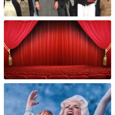
Het Pauperparadijs
356+
reviews
BEKIJKEN
Elisabeth
53
reviews
BEKIJKEN