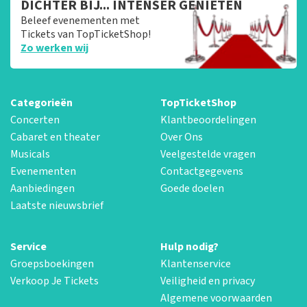
DICHTER BIJ... INTENSER GENIETEN
Beleef evenementen met
Tickets van TopTicketShop!
Zo werken wij
Categorieën
TopTicketShop
Concerten
Klantbeoordelingen
Cabaret en theater
Over Ons
Musicals
Veelgestelde vragen
Evenementen
Contactgegevens
Aanbiedingen
Goede doelen
Laatste nieuwsbrief
Service
Hulp nodig?
Groepsboekingen
Klantenservice
Verkoop Je Tickets
Veiligheid en privacy
Algemene voorwaarden