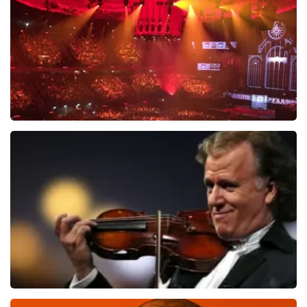
BEKIJKEN
Vrienden Van Amstel Live
1635
laatste 30 minuten
BESTEL NU