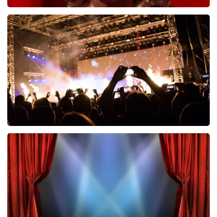
Esther van der Voort
690
laatste 30 minuten
BESTEL NU
Don Omar
464
laatste 30 minuten
BESTEL NU