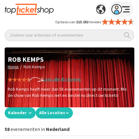
Op basis van
113.182
reviews
Zoeken naar artiesten of evenementen
ROB KEMPS
/
Home
Rob Kemps
Lees alle 45 reviews
Rob Kemps heeft meer dan 58 evenementen op dit moment. Mis
de show van Rob Kemps niet en bestel nu direct uw tickets!
Kalender
Alle Locaties
58
evenementen in
Nederland