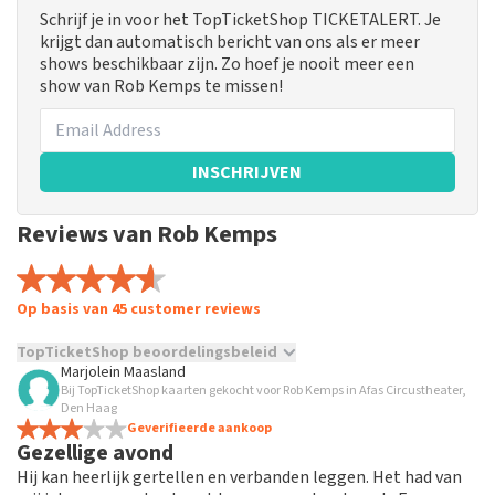
Schrijf je in voor het TopTicketShop TICKETALERT. Je
krijgt dan automatisch bericht van ons als er meer
shows beschikbaar zijn. Zo hoef je nooit meer een
show van Rob Kemps te missen!
INSCHRIJVEN
Reviews van Rob Kemps
Op basis van 45 customer reviews
TopTicketShop beoordelingsbeleid
Marjolein Maasland
Bij TopTicketShop kaarten gekocht voor Rob Kemps in Afas Circustheater,
TopTicketShop verzamelt reviews van echte klanten. Het is
Den Haag
niet mogelijk om een review achter te laten als je geen
Geverifieerde aankoop
tickets hebt aangeschaft bij TopTicketShop. Reviews met
Gezellige avond
grof taalgebruik en/of onwaarheden worden niet geplaatst.
Hij kan heerlijk gertellen en verbanden leggen. Het had van
Het kan enkele weken duren voordat een review wordt