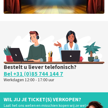
40 45 De Musical
424
laatste 30 minuten
BESTEL NU
Bestelt u liever telefonisch?
Bel +31 (0)85 744 144 7
Werkdagen 12:00 - 17:00 uur
WIL JIJ JE TICKET(S) VERKOPEN?
Laat het ons weten en misschien kopen wij ze wel van je!