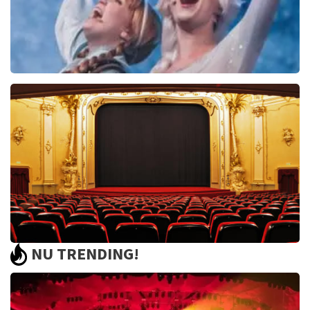
Frozen De Musical
67
reviews
BEKIJKEN
NU TRENDING!
Saturday Night Fever
60
reviews