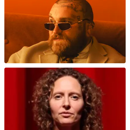
Andre Rieu
1276
laatste 30 minuten
BESTEL NU
Teddy Swims
998
laatste 30 minuten
BESTEL NU