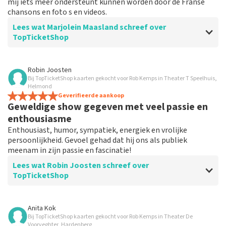
mij iets meer ondersteunt kunnen worden door de Franse
geplaatst.
chansons en foto s en videos.
Lees wat Marjolein Maasland schreef over
TopTicketShop
Beoordeling van Marjolein Maasland over
TopTicketShop
Robin Joosten
Bij TopTicketShop kaarten gekocht voor Rob Kemps in Theater T Speelhuis,
Prima
Helmond
Geverifieerde aankoop
Geweldige show gegeven met veel passie en
enthousiasme
Enthousiast, humor, sympatiek, energiek en vrolijke
persoonlijkheid. Gevoel gehad dat hij ons als publiek
meenam in zijn passie en fascinatie!
Lees wat Robin Joosten schreef over
TopTicketShop
Beoordeling van Robin Joosten over
TopTicketShop
Anita Kok
Bij TopTicketShop kaarten gekocht voor Rob Kemps in Theater De
Goede ervaring
Voorveghter, Hardenberg