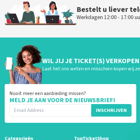
Bestelt u liever te
Werkdagen 12:00 - 17:00 uu
WIL JIJ JE TICKET(S) VERKOPEN
Laat het ons weten en misschien kopen wij ze 
Nooit meer een aanbieding missen?
MELD JE AAN VOOR DE NIEUWSBRIEF!
INSCHRIJVEN
Categorieën
TopTicketShop