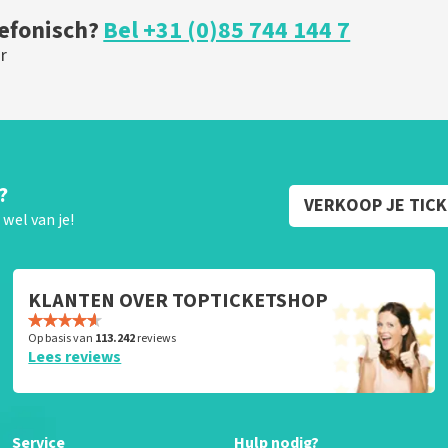
lefonisch?
Bel +31 (0)85 744 144 7
r
?
VERKOOP JE TIC
wel van je!
KLANTEN OVER TOPTICKETSHOP
Op basis van
113.242
reviews
Lees reviews
Service
Hulp nodig?