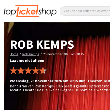
Zoeken naar artiesten of eve
ROB KEMPS
/
/
Home
Rob Kemps
25 november 2026 om 20:15
Laat me niet alleen
woensdag
,
25 november 2026 om 20:15
uur
|
Theater De 
Bent u fan van Rob Kemps? Dan heeft u geluk! Topticketsho
locatie Theater De Blauwe Kei Veghel. De nominale waarde v