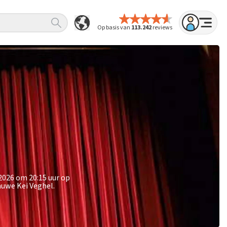
Op basis van
113.242
reviews
2026 om 20:15 uur op
auwe Kei Veghel.