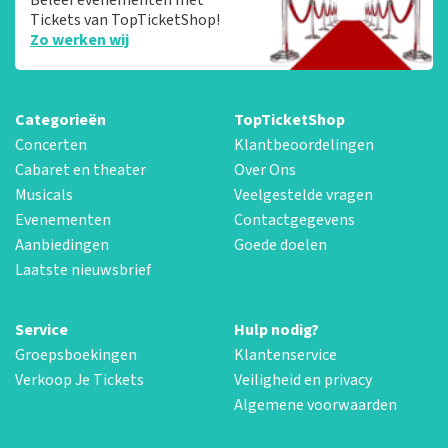
Tickets van TopTicketShop!
Zo werken wij
Categorieën
TopTicketShop
Concerten
Klantbeoordelingen
Cabaret en theater
Over Ons
Musicals
Veelgestelde vragen
Evenementen
Contactgegevens
Aanbiedingen
Goede doelen
Laatste nieuwsbrief
Service
Hulp nodig?
Groepsboekingen
Klantenservice
Verkoop Je Tickets
Veiligheid en privacy
Algemene voorwaarden