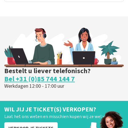
Bestelt u liever telefonisch?
Bel +31 (0)85 744 144 7
Werkdagen 12:00 - 17:00 uur
WIL JIJ JE TICKET(S) VERKOPEN?
Laat het ons weten en misschien kopen wij ze wel van je!