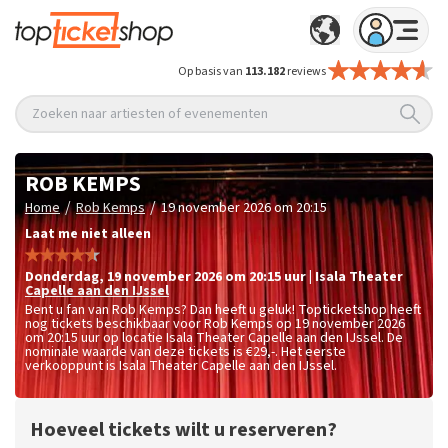
Op basis van
113.182
reviews
Zoeken naar artiesten of evenementen
ROB KEMPS
/
/
Home
Rob Kemps
19 november 2026 om 20:15
Laat me niet alleen
donderdag
,
19 november 2026 om 20:15
uur
|
Isala Theater
Capelle aan den IJssel
Bent u fan van Rob Kemps? Dan heeft u geluk! Topticketshop heeft
nog tickets beschikbaar voor Rob Kemps op 19 november 2026
om 20:15 uur op locatie Isala Theater Capelle aan den IJssel. De
nominale waarde van deze tickets is
€29,-
. Het eerste
verkooppunt is Isala Theater Capelle aan den IJssel.
Hoeveel tickets wilt u reserveren?