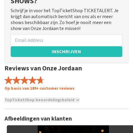
SHOWS?
Schrijf je in voor het TopTicketShop TICKETALERT. Je
krijgt dan automatisch bericht van ons als er meer
shows beschikbaar zijn. Zo hoef je nooit meer een
show van Onze Jordaan te missen!
INSCHRIJVEN
Reviews van Onze Jordaan
Op basis van 189+ customer reviews
TopTicketShop beoordelingsbeleid
TopTicketShop verzamelt reviews van echte klanten. Het is
niet mogelijk om een review achter te laten als je geen
Afbeeldingen van klanten
tickets hebt aangeschaft bij TopTicketShop. Reviews met
grof taalgebruik en/of onwaarheden worden niet geplaatst.