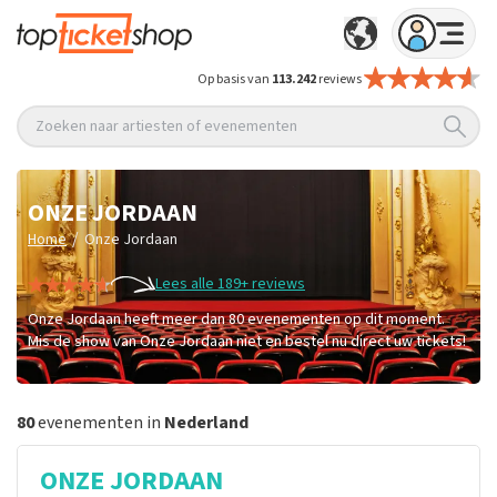
Op basis van
113.242
reviews
Zoeken naar artiesten of evenementen
ONZE JORDAAN
/
Home
Onze Jordaan
Lees alle 189+ reviews
Onze Jordaan heeft meer dan 80 evenementen op dit moment.
Mis de show van Onze Jordaan niet en bestel nu direct uw tickets!
80
evenementen in
Nederland
ONZE JORDAAN