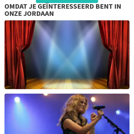
Goed
OMDAT JE GEÏNTERESSEERD BENT IN
ONZE JORDAAN
40 45 De Musical
2588+
reviews
BEKIJKEN