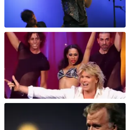
Ilse DeLange
274+
reviews
BEKIJKEN
Hans Klok
314+
reviews
BEKIJKEN