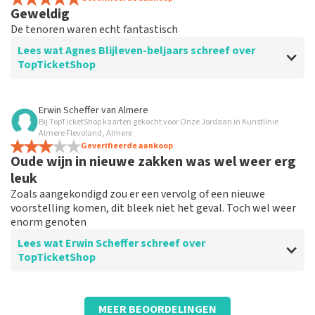
Goede service vlot betrouwbaar duidelijkheid top top
Geweldig
top top goed
De tenoren waren echt fantastisch
Lees wat Agnes Blijleven-beljaars schreef over
TopTicketShop
Beoordeling van Agnes Blijleven-beljaars over
Erwin Scheffer
van
Almere
TopTicketShop
Bij TopTicketShop kaarten gekocht voor Onze Jordaan in Kunstlinie
Almere Flevoland, Almere
Goed
Geverifieerde aankoop
Oude wijn in nieuwe zakken was wel weer erg
Service top
leuk
Zoals aangekondigd zou er een vervolg of een nieuwe
voorstelling komen, dit bleek niet het geval. Toch wel weer
enorm genoten
Lees wat Erwin Scheffer schreef over
TopTicketShop
Beoordeling van Erwin Scheffer over
TopTicketShop
MEER BEOORDELINGEN