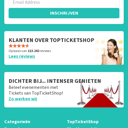
INSCHRIJVEN
KLANTEN OVER TOPTICKETSHOP
Op basis van
113.242
reviews
Lees reviews
DICHTER BIJ... INTENSER GENIETEN
Beleef evenementen met
Tickets van TopTicketShop!
Zo werken wij
Categorieën
TopTicketShop