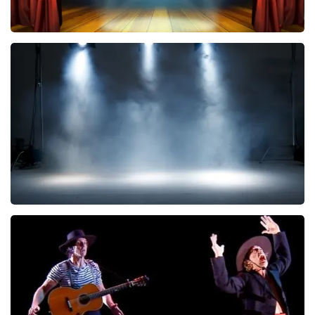
40 45 De Musical
290
laatste 30 minuten
BESTEL NU
Kor Hoebe
172
laatste 30 minuten
BESTEL NU