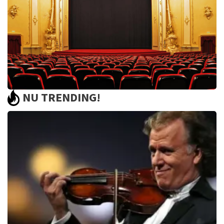
BEKIJKEN
NU TRENDING!
Saturday Night Fever
60
reviews
BEKIJKEN