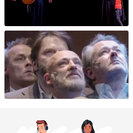
Ashton Brothers
162
laatste 30 minuten
BESTEL NU
De Verleiders
151
laatste 30 minuten
BESTEL NU