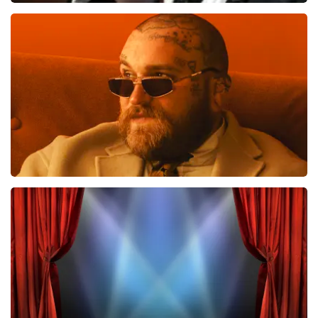
Andre Rieu
686
laatste 30 minuten
BESTEL NU
Teddy Swims
535
laatste 30 minuten
BESTEL NU