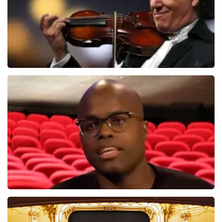
Andre Rieu
5618+
reviews
BEKIJKEN
Jandino Asporaat
499+
reviews