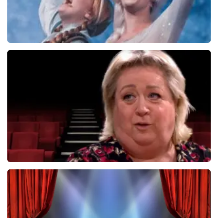
Frozen De Musical
67
reviews
BEKIJKEN
Christel De Laat
1154+
reviews
BEKIJKEN