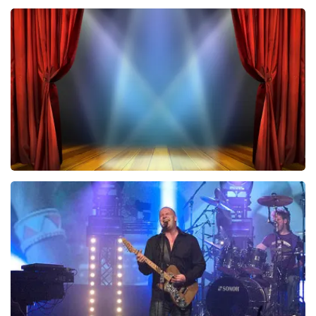
Teddy Swims
433
laatste 30 minuten
BESTEL NU
40 45 De Musical
243
laatste 30 minuten
BESTEL NU