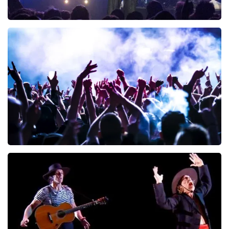
Blof
222
laatste 30 minuten
BESTEL NU
Megadeth
166
laatste 30 minuten
BESTEL NU