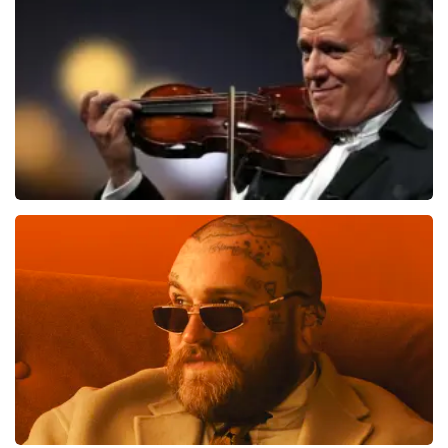
BEKIJKEN
Andre Rieu
510
laatste 30 minuten
BESTEL NU