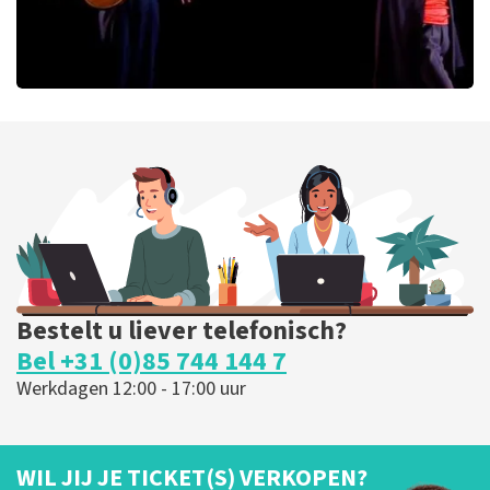
Ashton Brothers
127
laatste 30 minuten
BESTEL NU
Bestelt u liever telefonisch?
Bel +31 (0)85 744 144 7
Werkdagen 12:00 - 17:00 uur
WIL JIJ JE TICKET(S) VERKOPEN?