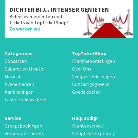
DICHTER BIJ... INTENSER GENIETEN
Beleef evenementen met
Tickets van TopTicketShop!
Zo werken wij
Categorieën
TopTicketShop
Concerten
Klantbeoordelingen
Cabaret en theater
Over Ons
Musicals
Veelgestelde vragen
Evenementen
Contactgegevens
Aanbiedingen
Goede doelen
Laatste nieuwsbrief
Service
Hulp nodig?
Groepsboekingen
Klantenservice
Verkoop Je Tickets
Veiligheid en privacy