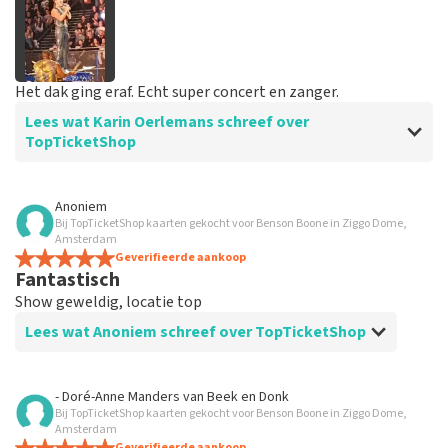
Het dak ging eraf. Echt super concert en zanger.
Lees wat Karin Oerlemans schreef over
TopTicketShop
Beoordeling van Karin Oerlemans over
TopTicketShop
Anoniem
Bij TopTicketShop kaarten gekocht voor Benson Boone in Ziggo Dome,
Alles prima geregeld.
Amsterdam
Geverifieerde aankoop
Fantastisch
Reactie van TopTicketShop
Show geweldig, locatie top
Beste Karin, Bedankt voor de leuke review en het delen
Lees wat Anoniem schreef over TopTicketShop
van de superleuke fotos! Wij zullen ze plaatsen op de
site! Met vriendelijke groeten, Joost Topticketshop
Beoordeling van Anoniem over
TopTicketShop
- Doré-Anne Manders
van
Beek en Donk
Bij TopTicketShop kaarten gekocht voor Benson Boone in Ziggo Dome,
Goed
Amsterdam
Geverifieerde aankoop