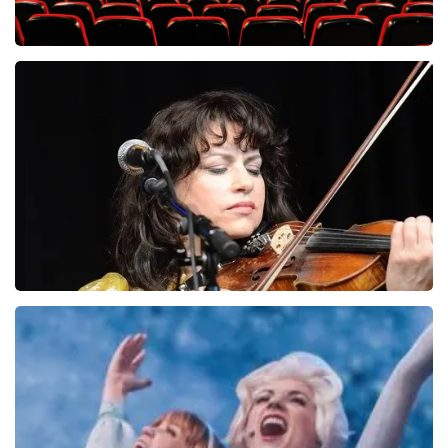
Saturday Night Fever
60
reviews
BEKIJKEN
Ellen Ten Damme
157+
reviews
BEKIJKEN