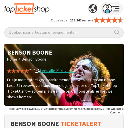
Op basis van
113.242
reviews
Zoeken naar artiesten of evenementen
BENSON BOONE
/
Home
Benson Boone
Lees alle 21 reviews
Er zijn momenteel geen aankomende shows van Benson Boone.
Lees 21 reviews van fans en meld je aan voor de TopTicketShop
TicketAlert — zo ben jij als eerste op de hoogte als er nieuwe
shows komen!
Foto: Drew de F Fawkes, CC BY 2.0 (https://creativecommons.org/licenses/by/2.0), via Wikimedia
Commons
BENSON BOONE
TICKETALERT