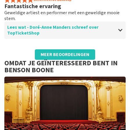
Fantastische ervaring
Geweldige artiest en performer met een geweldige mooie
stem.
Lees wat - Doré-Anne Manders schreef over
TopTicketShop
Beoordeling van - Doré-Anne Manders over
TopTicketShop
MEER BEOORDELINGEN
Top!!!
OMDAT JE GEÏNTERESSEERD BENT IN
Goede service, alles perfect georganiseerd
BENSON BOONE