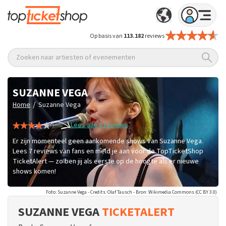
Op basis van
113.182
reviews
Zoeken naar artiesten of evenementen
SUZANNE VEGA
/
Home
Suzanne Vega
Lees alle 7 reviews
Er zijn momenteel geen aankomende shows van Suzanne Vega.
Lees 7 reviews van fans en meld je aan voor de TopTicketShop
TicketAlert — zo ben jij als eerste op de hoogte als er nieuwe
shows komen!
Foto: Suzanne Vega - Credits: Olaf Tausch - Bron: Wikimedia Commons (CC BY 3.0)
SUZANNE VEGA
TICKETALERT