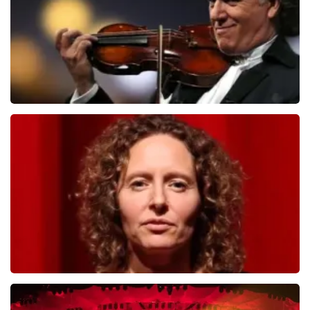
BESTEL NU
Andre Rieu
503
laatste 30 minuten
BESTEL NU
Esther van der Voort