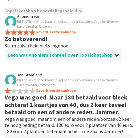
TopTicketShop beoordelingsbeleid
Anoniem
van
-
Bij TopTicketShop kaarten gekocht voor Suzanne Vega in Nieuwe
TopTicketShop verzamelt reviews van echte klanten. Het is
Luxortheater, Rotterdam
niet mogelijk om een review achter te laten als je geen
Geverifieerde aankoop
tickets hebt aangeschaft bij TopTicketShop. Reviews met
Zo betoverend!
grof taalgebruik en/of onwaarheden worden niet geplaatst.
Stem zuiverheid niets ingeboet
Het kan enkele weken duren voordat een review wordt
geplaatst.
Lees wat Anoniem schreef over TopTicketShop
Beoordeling van Anoniem over
TopTicketShop
Jan Graafland
Bij TopTicketShop kaarten gekocht voor Suzanne Vega in Nieuwe
Woekerprijzen!
Luxortheater, Rotterdam
Ga ik nooit meer intrappen
Geverifieerde aankoop
Vega was goed. Maar 180 betaald voor bleek
achteraf 2 kaartjes van 40, dus 2 keer teveel
Reactie van TopTicketShop
betaald om een of andere reden. Jammer.
Beste klant, Bedankt voor het schrijven van een review
Vega was goed, maar om een of andere reden/oorzaak 2 keer
op onze website. Uw feedback vinden wij erg belangrijk.
te hoog bedrag betaald. 180 euro voor 2 plaatsen van 40 euro.
U helpt ons zo onze dienstverlening te verbeteren en
180 voor 2 plaatsen helemaal acherin de zaal is Jammer!
ook helpt u andere consumenten met het maken van