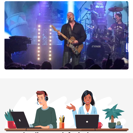
40 45 De Musical
290
laatste 30 minuten
BESTEL NU
Blof
255
laatste 30 minuten
BESTEL NU