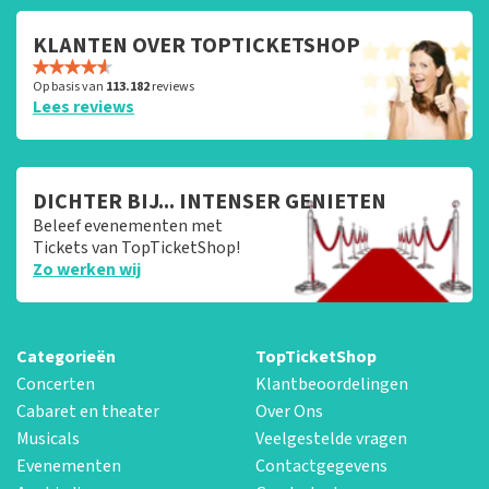
KLANTEN OVER TOPTICKETSHOP
Op basis van
113.182
reviews
Lees reviews
DICHTER BIJ... INTENSER GENIETEN
Beleef evenementen met
Tickets van TopTicketShop!
Zo werken wij
Categorieën
TopTicketShop
Concerten
Klantbeoordelingen
Cabaret en theater
Over Ons
Musicals
Veelgestelde vragen
Evenementen
Contactgegevens