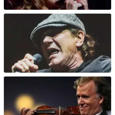
Kylie Minogue
36
reviews
BEKIJKEN
AC/DC
148+
reviews
BEKIJKEN