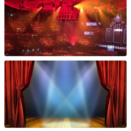
488
laatste 30 minuten
BESTEL NU
Vrienden Van Amstel Live
423
laatste 30 minuten
BESTEL NU