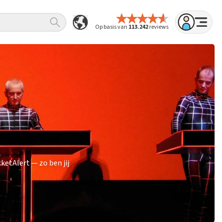
Op basis van
113.242
reviews
etAlert — zo ben jij