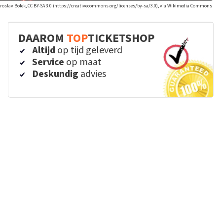
iroslav Bolek, CC BY-SA 3.0 (https://creativecommons.org/licenses/by-sa/3.0), via Wikimedia Commons
DAAROM
TOP
TICKETSHOP
Altijd
op tijd geleverd
Service
op maat
Deskundig
advies