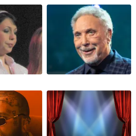
ieu
Pink Floyd Project
618+
reviews
54
reviews
EN
BEKIJKEN
ALS
Tom Jones
3
reviews
286+
reviews
N
BEKIJKEN