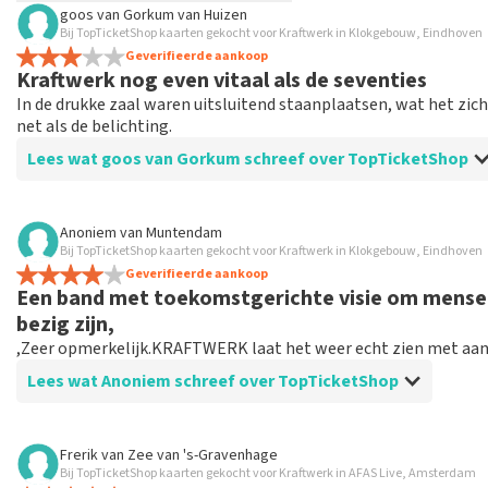
goos van Gorkum
van
Huizen
TopTicketShop verzamelt reviews van echte klanten. Het is niet
Bij TopTicketShop kaarten gekocht voor Kraftwerk in Klokgebouw, Eindhoven
hebt aangeschaft bij TopTicketShop. Reviews met grof taalgeb
Geverifieerde aankoop
Kraftwerk nog even vitaal als de seventies
weken duren voordat een review wordt geplaatst.
In de drukke zaal waren uitsluitend staanplaatsen, wat het zic
net als de belichting.
Lees wat goos van Gorkum schreef over TopTicketShop
Beoordeling van goos van Gorkum over
TopTicketShop
Anoniem
van
Muntendam
Bij TopTicketShop kaarten gekocht voor Kraftwerk in Klokgebouw, Eindhoven
Vlotte service!!
Geverifieerde aankoop
Eventuele ongerustheid over je ticket is niet nodig: je wordt
Een band met toekomstgerichte visie om mensen
bezig zijn,
,Zeer opmerkelijk.KRAFTWERK laat het weer echt zien met aang
Lees wat Anoniem schreef over TopTicketShop
Beoordeling van Anoniem over
TopTicketShop
Frerik van Zee
van
's-Gravenhage
Bij TopTicketShop kaarten gekocht voor Kraftwerk in AFAS Live, Amsterdam
gunstig op en top.