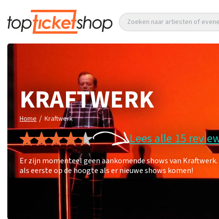
Zoeken naar artiesten of eve
KRAFTWERK
/
Home
Kraftwerk
Lees alle 15 revie
Er zijn momenteel geen aankomende shows van Kraftwerk. Le
als eerste op de hoogte als er nieuwe shows komen!