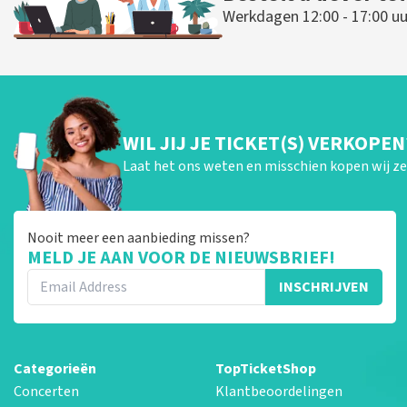
Werkdagen 12:00 - 17:00 uu
WIL JIJ JE TICKET(S) VERKOPEN
Laat het ons weten en misschien kopen wij ze 
Nooit meer een aanbieding missen?
MELD JE AAN VOOR DE NIEUWSBRIEF!
INSCHRIJVEN
Categorieën
TopTicketShop
Concerten
Klantbeoordelingen