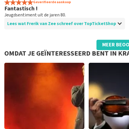
Geverifieerde aankoop
GOED NADENKELIJK BEZIG. WEINIG OP TE MERKEN WAT MI
Fantastisch !
Jeugdsentiment uit de jaren 80.
Lees wat Frerik van Zee schreef over TopTicketShop
Beoordeling van Frerik van Zee over
TopTicketShop
MEER BEOO
Goed
OMDAT JE GEÏNTERESSEERD BENT IN K
Snel en efficiënt