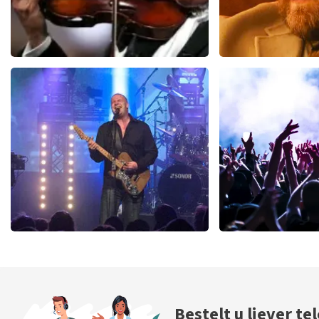
Andre Rieu
Teddy Swi
658
laatste 30 minuten
543
laatste 30
BESTEL NU
BESTEL N
Blof
Megadet
245
laatste 30 minuten
200
laatste 30
BESTEL NU
BESTEL N
Bestelt u liever te