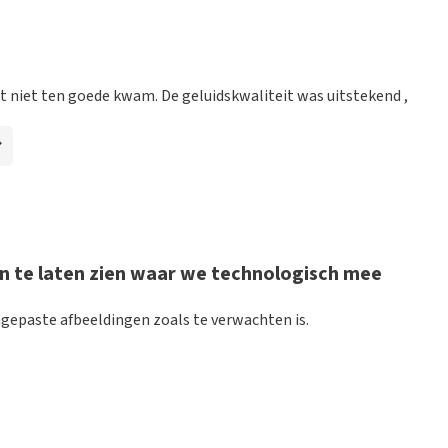
 mogelijk om een review achter te laten als je geen tickets
ruik en/of onwaarheden worden niet geplaatst. Het kan enkele
ht niet ten goede kwam. De geluidskwaliteit was uitstekend ,
 op tijd en correct geinformeerd over de verzending per mail.
 te laten zien waar we technologisch mee
epaste afbeeldingen zoals te verwachten is.