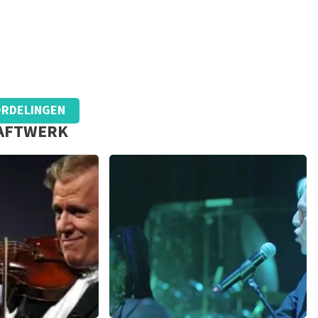
J BETREFT.
RDELINGEN
RAFTWERK