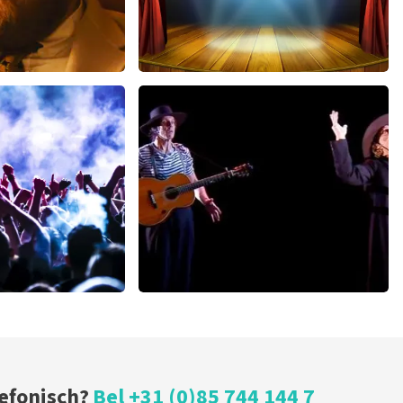
ms
40 45 De Musical
 minuten
297
laatste 30 minuten
U
BESTEL NU
h
Ashton Brothers
 minuten
170
laatste 30 minuten
U
BESTEL NU
lefonisch?
Bel +31 (0)85 744 144 7