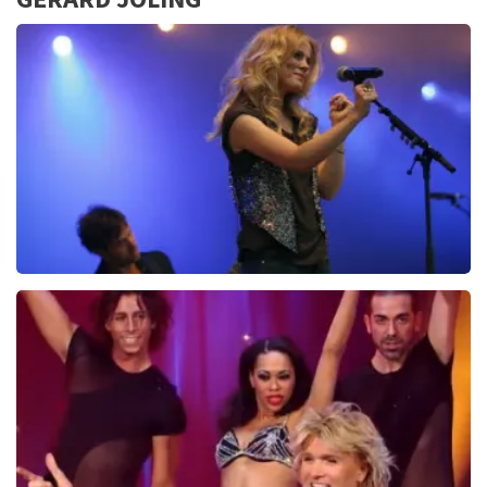
Ilse DeLange
274+
reviews
BEKIJKEN