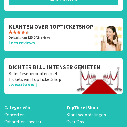
KLANTEN OVER TOPTICKETSHOP
Op basis van
113.242
reviews
Lees reviews
DICHTER BIJ... INTENSER GENIETEN
Beleef evenementen met
Tickets van TopTicketShop!
Zo werken wij
Categorieën
TopTicketShop
Concerten
Klantbeoordelingen
Cabaret en theater
Over Ons