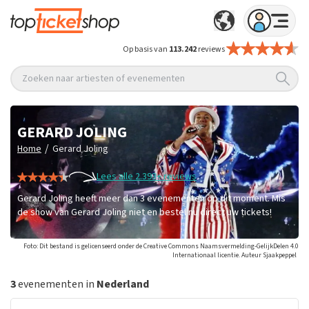
Op basis van
113.242
reviews
Zoeken naar artiesten of evenementen
GERARD JOLING
/
Home
Gerard Joling
Lees alle 2.393+ reviews
Gerard Joling heeft meer dan 3 evenementen op dit moment. Mis
de show van Gerard Joling niet en bestel nu direct uw tickets!
Foto: Dit bestand is gelicenseerd onder de Creative Commons Naamsvermelding-GelijkDelen 4.0
Internationaal licentie. Auteur Sjaakpeppel
3
evenementen in
Nederland