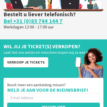
Bestelt u liever telefonisch?
Bel +31 (0)85 744 144 7
Werkdagen 12:00 - 17:00 uur
WIL JIJ JE TICKET(S) VERKOPEN?
Laat het ons weten en misschien kopen wij ze wel van je!
VERKOOP JE TICKETS
Nooit meer een aanbieding missen?
MELD JE AAN VOOR DE NIEUWSBRIEF!
INSCHRIJVEN