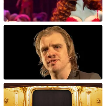
Pretty Woman
44
reviews
BEKIJKEN
Jan Jaap Van Der Wal
49
reviews
BEKIJKEN