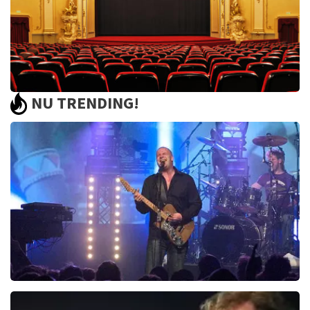
NU TRENDING!
Saturday Night Fever
60
reviews
BEKIJKEN
Blof