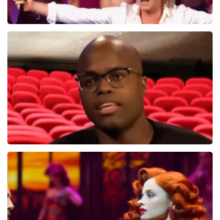
Hans Klok
314+
reviews
BEKIJKEN
Jandino Asporaat
499+
reviews
BEKIJKEN