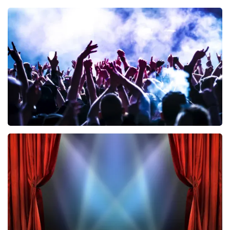
Teddy Swims
461
laatste 30 minuten
BESTEL NU
Megadeth
322
laatste 30 minuten
BESTEL NU