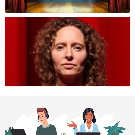
40 45 De Musical
233
laatste 30 minuten
BESTEL NU
Esther van der Voort
226
laatste 30 minuten
BESTEL NU