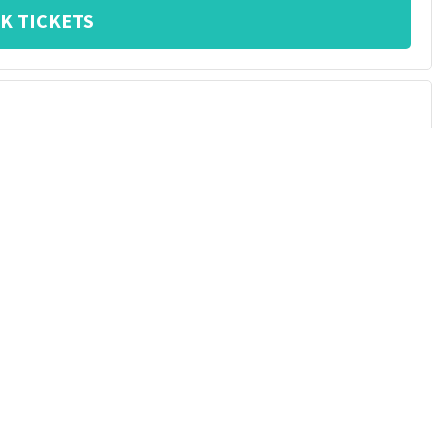
K TICKETS
20:15
uur
Theater De Nobelaer
Etten-Leur
,
Nederland
K TICKETS
20:15
uur
Het Musiater
Zevenaar
,
Nederland
K TICKETS