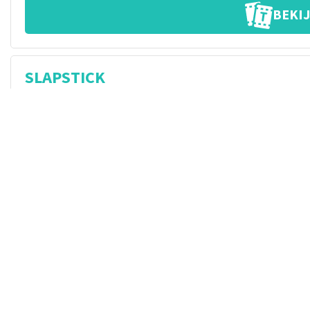
BEKIJ
SLAPSTICK
Scherzo
ZATERDAG
21
NOVEMBER
2026
BEKIJ
SLAPSTICK
Scherzo
WOENSDAG
25
NOVEMBER
2026
BEKIJ